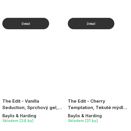
The Edit - Vanilla
The Edit - Cherry
Seduction, Sprchový gel,
Temptation, Tekuté mýdlo,
400 ml
400 ml
Baylis & Harding
Baylis & Harding
(34 ks)
(31 ks)
Skladem
Skladem