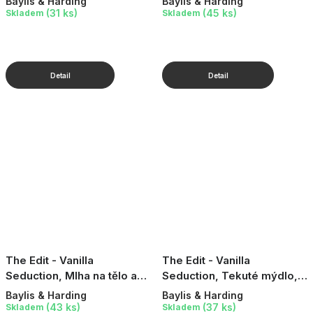
Baylis & Harding
Baylis & Harding
(31 ks)
(45 ks)
Skladem
Skladem
The Edit - Vanilla
The Edit - Vanilla
Seduction, Mlha na tělo a
Seduction, Tekuté mýdlo,
vlasy, 250 ml
400 ml
Baylis & Harding
Baylis & Harding
(43 ks)
(37 ks)
Skladem
Skladem