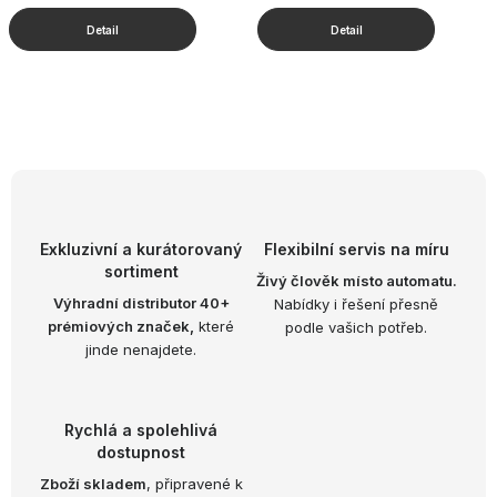
O
v
l
á
d
Exkluzivní a kurátorovaný
Flexibilní servis na míru
sortiment
a
Živý člověk místo automatu.
Výhradní distributor 40+
Nabídky i řešení přesně
c
prémiových značek,
které
podle vašich potřeb.
í
jinde nenajdete.
p
r
v
Rychlá a spolehlivá
k
dostupnost
y
Zboží skladem
, připravené k