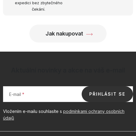
expedici bez zbytečného
v
čekání.
ý
p
i
Jak nakupovat
s
u
Aktuální novinky a akce na váš e-mail
PŘIHLÁSIT SE
E-mail
Vložením e-mailu souhlasíte s
podmínkami ochrany osobních
údajů
Z
á