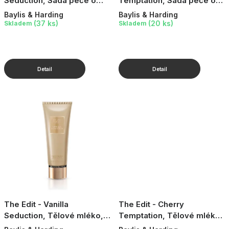
Seduction, Sada péče o
Temptation, Sada péče o
ruce, 2 ks
ruce, 2 × 400 ml
Baylis & Harding
Baylis & Harding
(37 ks)
(20 ks)
Skladem
Skladem
The Edit - Vanilla
The Edit - Cherry
Seduction, Tělové mléko,
Temptation, Tělové mléko,
236 ml
236 ml