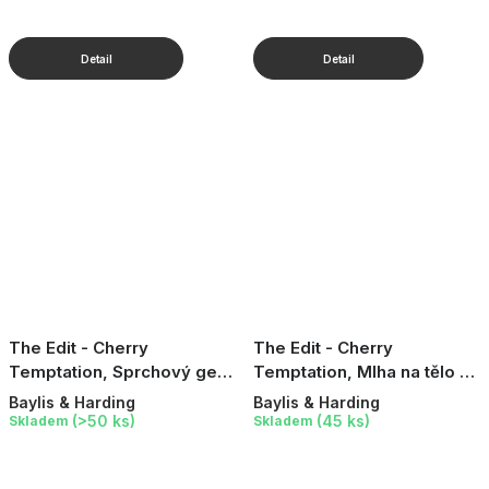
The Edit - Cherry
The Edit - Cherry
Temptation, Sprchový gel,
Temptation, Mlha na tělo a
400 ml
vlasy, 250 ml
Baylis & Harding
Baylis & Harding
(>50 ks)
(45 ks)
Skladem
Skladem