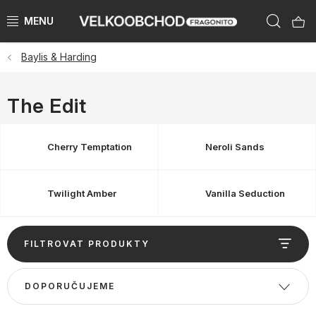
Přejít
Hleda
na
obsah
Baylis & Harding
NAŠE ZNAČKY
PŘEDPRODEJ VÁNOCE 2026
The Edit
NOVINKY 2026
Cherry Temptation
Neroli Sands
KATEGORIE
Twilight Amber
Vanilla Seduction
ZNAČKY PODLE ZEMÍ
V
VÝPRODEJ SKLADU AŽ -50 %
FILTROVAT PRODUKTY
ý
p
Ř
KATALOGY
DOPORUČUJEME
i
a
s