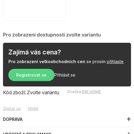
Pro zobrazení dostupnosti zvolte variantu
Zajímá vás cena?
Pro zobrazení velkoobchodních cen
se prosím
přihlaste
.
Registrovat se
Přihlásit se
Značka:
DW HOME
Kód zboží:
Zvolte variantu
Zeptat se
Hlídat
DOPRAVA