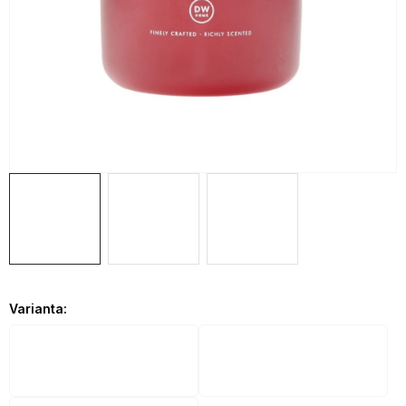
OBLÍBENÉ KOLEKCE
AKCE
PODLE TYPU PROVOZU
Jak nakupovat
Kontakty
O nás
Varianta: