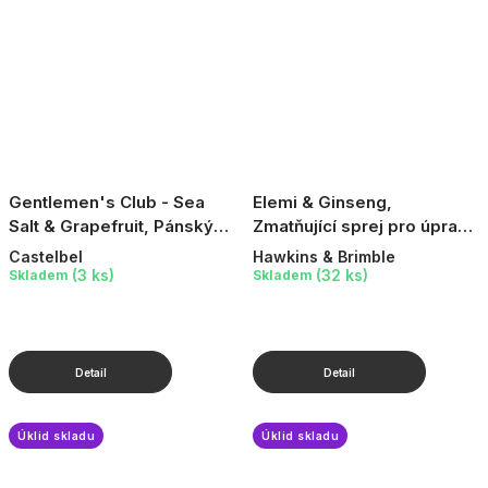
Gentlemen's Club - Sea
Elemi & Ginseng,
Salt & Grapefruit, Pánský
Zmatňující sprej pro úpravu
balzám po holení, 100 ml
vlasů, 150 ml
Castelbel
Hawkins & Brimble
(3 ks)
(32 ks)
Skladem
Skladem
Úklid skladu
Úklid skladu