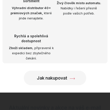
sortiment
a
Živý člověk místo automatu.
Výhradní distributor 40+
Nabídky i řešení přesně
c
prémiových značek,
které
podle vašich potřeb.
í
jinde nenajdete.
p
r
v
Rychlá a spolehlivá
k
dostupnost
y
Zboží skladem
, připravené k
expedici bez zbytečného
v
čekání.
ý
p
i
Jak nakupovat
s
u
Aktuální novinky a akce na váš e-mail