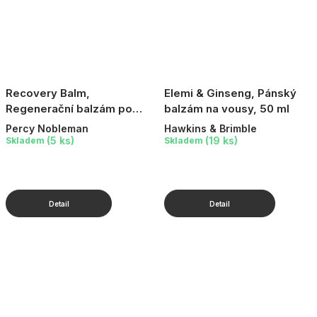
Recovery Balm,
Elemi & Ginseng, Pánský
Regenerační balzám po
balzám na vousy, 50 ml
holení, 100 ml
Percy Nobleman
Hawkins & Brimble
(5 ks)
(19 ks)
Skladem
Skladem