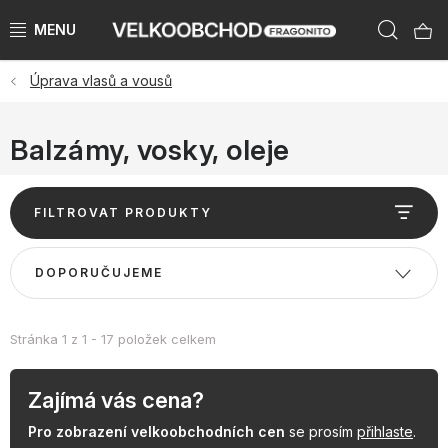
Přejít
Hleda
na
obsah
Úprava vlasů a vousů
NAŠE ZNAČKY
PŘEDPRODEJ VÁNOCE 2026
Balzámy, vosky, oleje
NOVINKY 2026
V
FILTROVAT PRODUKTY
ý
KATEGORIE
p
Ř
DOPORUČUJEME
i
a
ZNAČKY PODLE ZEMÍ
s
z
p
e
Stránka
1
z
1
-
17
položek celkem
VÝPRODEJ SKLADU AŽ -50 %
r
n
o
í
Zajímá vás cena?
KATALOGY
d
p
Pro zobrazení velkoobchodních cen
se prosím
přihlaste
.