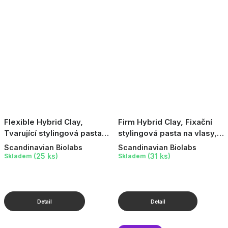
Flexible Hybrid Clay,
Firm Hybrid Clay, Fixační
Tvarující stylingová pasta
stylingová pasta na vlasy,
na vlasy, 90 ml
90 ml
Scandinavian Biolabs
Scandinavian Biolabs
(25 ks)
(31 ks)
Skladem
Skladem