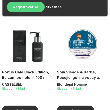
u
r
OBLÍBENÉ KOLEKCE
k
Registrovat se
Přihlásit se
o
t
AKCE
d
ů
u
PODLE TYPU PROVOZU
k
t
Jak nakupovat
Kontakty
O nás
ů
Portus Cale Black Edition,
Soin Visage & Barbe,
Balzám po holení, 100 ml
Pečující gel na vousy a
pleť, 100 ml
CASTELBEL
Blondépil Homme
(1 ks)
(6 ks)
Skladem
Skladem