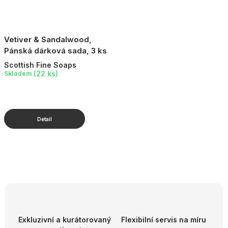
Vetiver & Sandalwood,
Pánská dárková sada, 3 ks
Scottish Fine Soaps
(22 ks)
Skladem
O
v
l
á
d
Exkluzivní a kurátorovaný
Flexibilní servis na míru