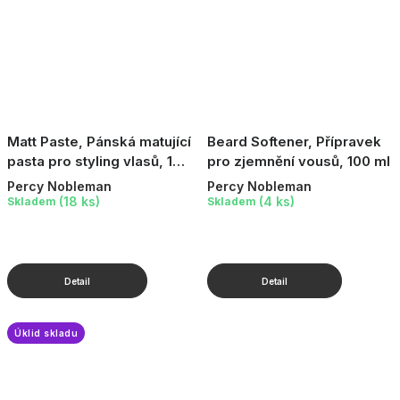
Matt Paste, Pánská matující
Beard Softener, Přípravek
pasta pro styling vlasů, 100
pro zjemnění vousů, 100 ml
ml
Percy Nobleman
Percy Nobleman
(18 ks)
(4 ks)
Skladem
Skladem
Úklid skladu