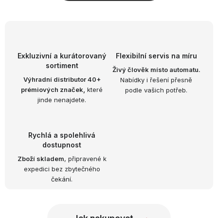
OBLÍBENÉ KOLEKCE
AKCE
PODLE TYPU PROVOZU
Exkluzivní a kurátorovaný
Flexibilní servis na míru
sortiment
Živý člověk místo automatu.
Jak nakupovat
Kontakty
O nás
Výhradní distributor 40+
Nabídky i řešení přesně
prémiových značek,
které
podle vašich potřeb.
jinde nenajdete.
Rychlá a spolehlivá
dostupnost
Zboží skladem
, připravené k
expedici bez zbytečného
čekání.