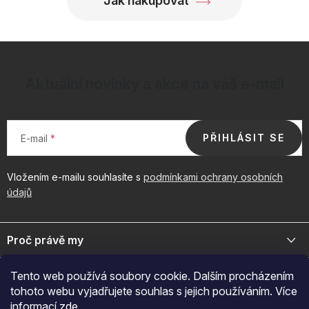
Jak nakupovat
Aktuální novinky a akce na váš e-mail
PŘIHLÁSIT SE
E-mail
Vložením e-mailu souhlasíte s
podmínkami ochrany osobních
údajů
Z
á
Proč právě my
p
a
Jsme přední distributor prémiové kosmetiky a doplňků pro váš
Důležité odkazy
Tento web používá soubory cookie. Dalším procházením
byznys. Spojte se s námi pro exkluzivní velkoobchodní nabídky.
t
tohoto webu vyjadřujete souhlas s jejich používáním. Více
í
Naš značky
informací
zde
.