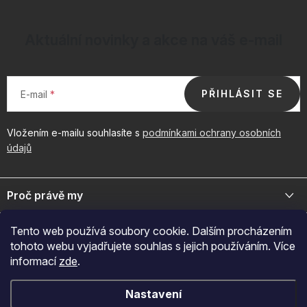
Aktuální novinky a akce na váš e-mail
PŘIHLÁSIT SE
E-mail
Vložením e-mailu souhlasíte s
podmínkami ochrany osobních
údajů
Z
á
Proč právě my
p
a
Jsme přední distributor prémiové kosmetiky a doplňků pro váš
Důležité odkazy
Tento web používá soubory cookie. Dalším procházením
byznys. Spojte se s námi pro exkluzivní velkoobchodní nabídky.
t
tohoto webu vyjadřujete souhlas s jejich používáním. Více
í
Naš značky
informací
zde
.
O nákupu
+420 605 209 284
O nás
Po-Pá: 7:00-12:30 a 13:00-15:30
Jak nakupovat
Novinky
Nastavení
Přijímáme online platby