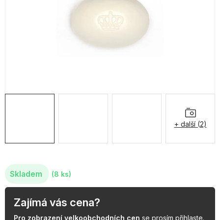
OBLÍBENÉ KOLEKCE
AKCE
PODLE TYPU PROVOZU
Jak nakupovat
Kontakty
O nás
+ další (2)
Skladem
(8 ks)
Zajímá vás cena?
Pro zobrazení velkoobchodních cen
se prosím
přihlaste
.