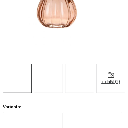
OBLÍBENÉ KOLEKCE
AKCE
PODLE TYPU PROVOZU
Jak nakupovat
Kontakty
O nás
+ další (2)
Varianta: