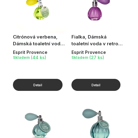
Citrónová verbena,
Fialka, Dámská
Dámská toaletní voda
toaletní voda v retro
v retro flakónku, 12 ml
flakónku, 12 ml
Esprit Provence
Esprit Provence
(44 ks)
(27 ks)
Skladem
Skladem