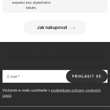
expedici bez zbytečného
čekání.
Jak nakupovat
Aktuální novinky a akce na váš e-mail
PŘIHLÁSIT SE
E-mail
Vložením e-mailu souhlasíte s
podmínkami ochrany osobních
údajů
Z
á