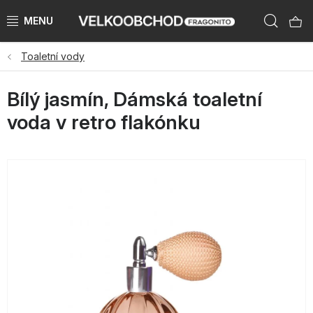
Přejít
Hleda
na
obsah
Toaletní vody
NAŠE ZNAČKY
Bílý jasmín, Dámská toaletní
PŘEDPRODEJ VÁNOCE 2026
voda v retro flakónku
NOVINKY 2026
KATEGORIE
ZNAČKY PODLE ZEMÍ
VÝPRODEJ SKLADU AŽ -50 %
KATALOGY