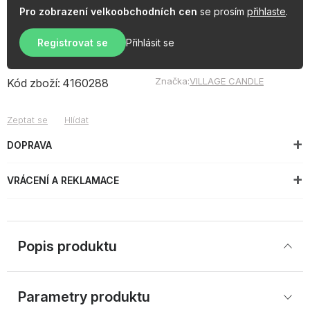
Pro zobrazení velkoobchodních cen
se prosím
přihlaste
.
Registrovat se
Přihlásit se
Značka:
VILLAGE CANDLE
Kód zboží:
4160288
Zeptat se
Hlídat
DOPRAVA
VRÁCENÍ A REKLAMACE
Popis produktu
Parametry produktu