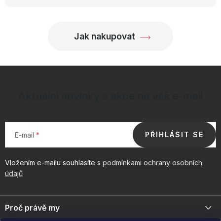
Jak nakupovat
Aktuální novinky a akce na váš e-mail
PŘIHLÁSIT SE
E-mail
Vložením e-mailu souhlasíte s
podmínkami ochrany osobních
údajů
Z
á
Proč právě my
p