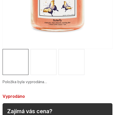
OBLÍBENÉ KOLEKCE
AKCE
PODLE TYPU PROVOZU
Jak nakupovat
Kontakty
O nás
Položka byla vyprodána…
Vyprodáno
Zajímá vás cena?