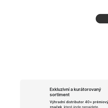
t
ů
O
v
l
á
d
a
Exkluzivní a kurátorovaný
c
sortiment
í
Výhradní distributor 40+ prémiov
značek,
které jinde nenajdete.