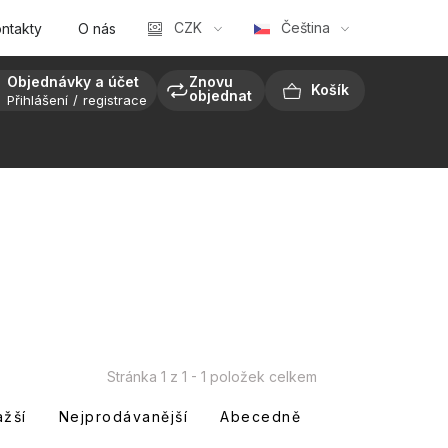
CZK
Čeština
ntakty
O nás
Objednávky a účet
Znovu
objednat
Přihlášení
registrace
NÁKUPNÍ
KOŠÍK
Stránka
1
z
1
-
1
položek celkem
ažší
Nejprodávanější
Abecedně