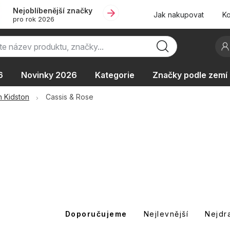
Nejoblíbenější značky
Jak nakupovat
Ko
pro rok 2026
6
Novinky 2026
Kategorie
Značky podle zemí
Oblíbené kolekce
AKCE
Podle typu provozu
h Kidston
Cassis & Rose
Ř
Doporučujeme
Nejlevnější
Nejdr