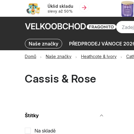
Přejít
Úklid skladu
na
slevy až 50%
obsah
Naše značky
PŘEDPRODEJ VÁNOCE 202
Výprodej skladu až -50 %
KATALOGY
Domů
Naše značky
Heathcote & Ivory
Cat
Cassis & Rose
P
Štítky
o
Na skladě