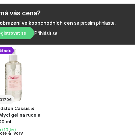
a
z
ímá vás cena?
e
zobrazení velkoobchodních cen
se prosím
přihlaste
.
n
Přihlásit se
gistrovat se
í
skladu
p
r
o
d
G1706
u
idston Cassis &
k
Mycí gel na ruce a
300 ml
t
(10 ks)
m
ote & Ivory