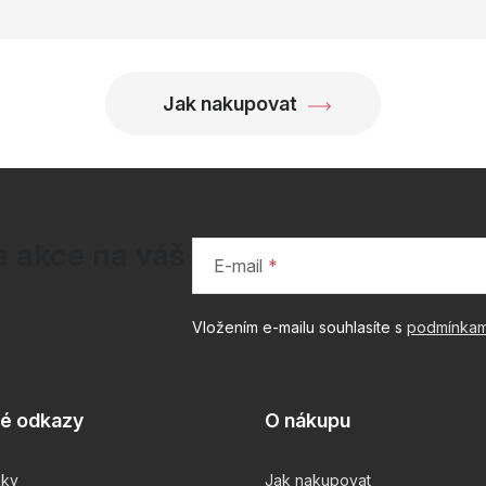
Jak nakupovat
a akce na váš
E-mail
Vložením e-mailu souhlasíte s
podmínkam
té odkazy
O nákupu
čky
Jak nakupovat