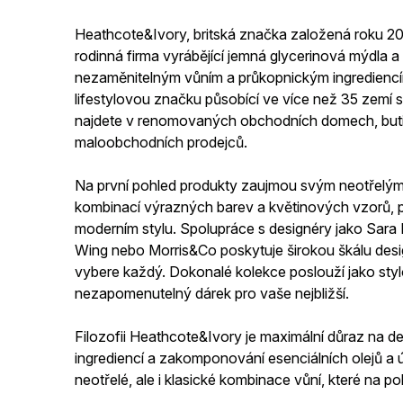
Heathcote&Ivory, britská značka založená roku 20
rodinná firma vyrábějící jemná glycerinová mýdla 
nezaměnitelným vůním a průkopnickým ingrediencí
lifestylovou značku působící ve více než 35 zemí 
najdete v renomovaných obchodních domech, buti
maloobchodních prodejců.
Na první pohled produkty zaujmou svým neotřelým
kombinací výrazných barev a květinových vzorů, p
moderním stylu. Spolupráce s designéry jako Sara M
Wing nebo Morris&Co poskytuje širokou škálu desig
vybere každý. Dokonalé kolekce poslouží jako styl
nezapomenutelný dárek pro vaše nejbližší.
Filozofii Heathcote&Ivory je maximální důraz na deta
ingrediencí a zakomponování esenciálních olejů a ú
neotřelé, ale i klasické kombinace vůní, které na p