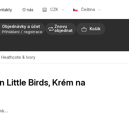
CZK
Čeština
ntakty
O nás
Objednávky a účet
Znovu
objednat
Přihlášení
registrace
NÁKUPNÍ
KOŠÍK
l
Heathcote & Ivory
 Little Birds, Krém na
ána…