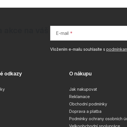
a akce na váš
E-mail
Vložením e-mailu souhlasíte s
podmínkam
té odkazy
O nákupu
čky
Jak nakupovat
Reklamace
Obchodní podmínky
Doprava a platba
Podmínky ochrany osobních ú
Velkoobchodní spolupráce