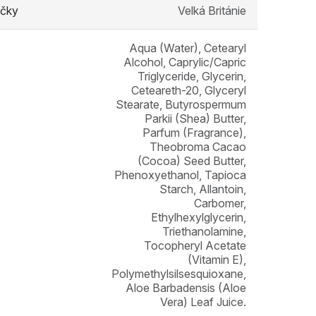
čky
Velká Británie
Aqua (Water), Cetearyl
Alcohol, Caprylic/Capric
Triglyceride, Glycerin,
Ceteareth-20, Glyceryl
Stearate, Butyrospermum
Parkii (Shea) Butter,
Parfum (Fragrance),
Theobroma Cacao
(Cocoa) Seed Butter,
Phenoxyethanol, Tapioca
Starch, Allantoin,
Carbomer,
Ethylhexylglycerin,
Triethanolamine,
Tocopheryl Acetate
(Vitamin E),
Polymethylsilsesquioxane,
Aloe Barbadensis (Aloe
Vera) Leaf Juice.