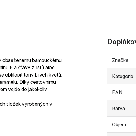
Doplňko
 díky obsaženému bambuckému
Značka
ínu E a šťávy z listů aloe
e obklopit tóny bílých květů,
Kategorie
karamelu. Díky cestovnímu
rém vejde do jakékoliv
EAN
ích složek vyrobených v
Barva
Objem