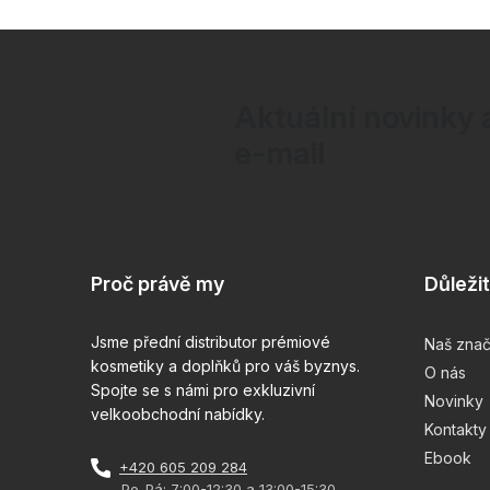
Aktuální novinky 
e-mail
Z
á
Proč právě my
Důleži
p
a
Jsme přední distributor prémiové
Naš zna
kosmetiky a doplňků pro váš byznys.
O nás
t
Spojte se s námi pro exkluzivní
Novinky
velkoobchodní nabídky.
í
Kontakty
Ebook
+420 605 209 284
Po-Pá: 7:00-12:30 a 13:00-15:30