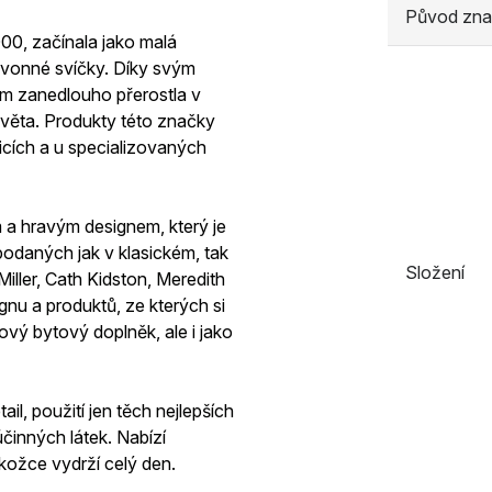
Původ zna
00, začínala jako malá
a vonné svíčky. Díky svým
m zanedlouho přerostla v
světa. Produkty této značky
cích a u specializovaných
 a hravým designem, který je
odaných jak v klasickém, tak
Složení
iller, Cath Kidston, Meredith
nu a produktů, ze kterých si
ový bytový doplněk, ale i jako
il, použití jen těch nejlepších
činných látek. Nabízí
okožce vydrží celý den.