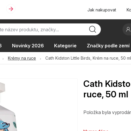
Jak nakupovat
Ko
6
Novinky 2026
Kategorie
Značky podle zemí
Oblíbené kolekce
AKCE
Podle typu provozu
Krémy na ruce
Cath Kidston Little Birds, Krém na ruce, 50 m
Cath Kidston
ruce, 50 ml
Položka byla vyprod