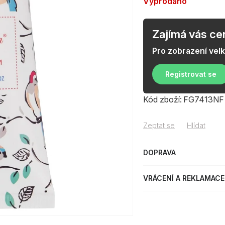
Vyprodáno
Zajímá vás ce
Pro zobrazení ve
Registrovat se
Kód zboží:
FG7413NF
Zeptat se
Hlídat
DOPRAVA
VRÁCENÍ A REKLAMACE