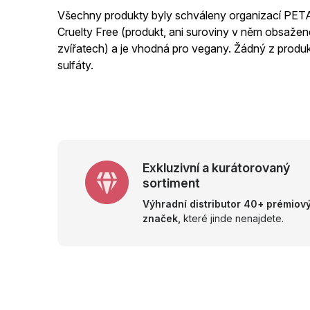
Všechny produkty byly schváleny organizací PETA,
Cruelty Free (produkt, ani suroviny v něm obsaže
zvířatech) a je vhodná pro vegany. Žádný z produ
sulfáty.
Exkluzivní a kurátorovaný
sortiment
Výhradní distributor 40+ prémiov
značek,
které jinde nenajdete.