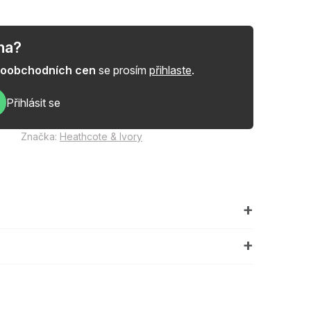
na?
lkoobchodních cen
se prosím
přihlaste
.
Přihlásit se
Značka:
Heathcote & Ivory