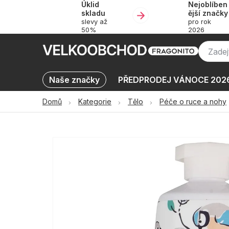
Úklid
Nejoblíben
Přejít
skladu
ější značky
na
slevy až
pro rok
obsah
50%
2026
Naše značky
PŘEDPRODEJ VÁNOCE 202
Výprodej skladu až -50 %
KATALOGY
Domů
Kategorie
Tělo
Péče o ruce a nohy