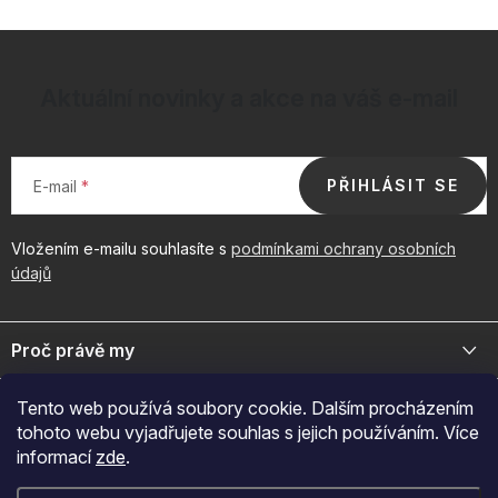
Aktuální novinky a akce na váš e-mail
PŘIHLÁSIT SE
E-mail
Vložením e-mailu souhlasíte s
podmínkami ochrany osobních
údajů
Z
á
Proč právě my
p
a
Jsme přední distributor prémiové kosmetiky a doplňků pro váš
Důležité odkazy
Tento web používá soubory cookie. Dalším procházením
byznys. Spojte se s námi pro exkluzivní velkoobchodní nabídky.
t
tohoto webu vyjadřujete souhlas s jejich používáním. Více
í
Naš značky
informací
zde
.
O nákupu
+420 605 209 284
O nás
Po-Pá: 7:00-12:30 a 13:00-15:30