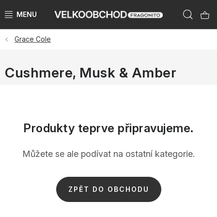
Přejít
Hleda
na
obsah
Grace Cole
NAŠE ZNAČKY
PŘEDPRODEJ VÁNOCE 2026
Cushmere, Musk & Amber
NOVINKY 2026
KATEGORIE
Produkty teprve připravujeme.
ZNAČKY PODLE ZEMÍ
Můžete se ale podívat na ostatní kategorie.
VÝPRODEJ SKLADU AŽ -50 %
ZPĚT DO OBCHODU
KATALOGY