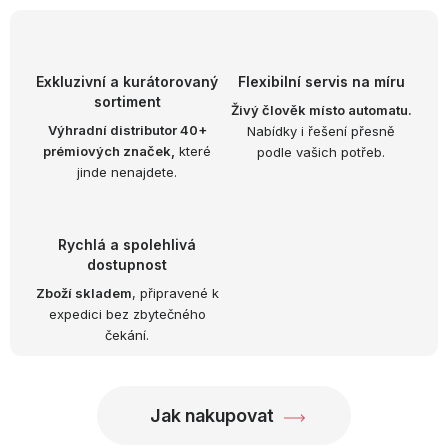
OBLÍBENÉ KOLEKCE
AKCE
Exkluzivní a kurátorovaný
Flexibilní servis na míru
sortiment
PODLE TYPU PROVOZU
Živý člověk místo automatu.
Výhradní distributor 40+
Nabídky i řešení přesně
prémiových značek,
které
podle vašich potřeb.
Jak nakupovat
Kontakty
O nás
jinde nenajdete.
Rychlá a spolehlivá
dostupnost
Zboží skladem
, připravené k
expedici bez zbytečného
čekání.
Jak nakupovat