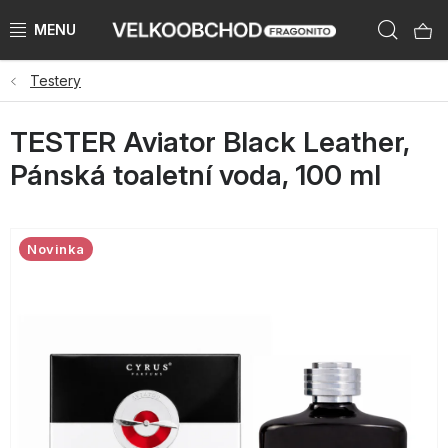
Přejít
Hleda
na
obsah
Testery
NAŠE ZNAČKY
TESTER Aviator Black Leather,
PŘEDPRODEJ VÁNOCE 2026
Pánská toaletní voda, 100 ml
NOVINKY 2026
KATEGORIE
Novinka
ZNAČKY PODLE ZEMÍ
VÝPRODEJ SKLADU AŽ -50 %
KATALOGY