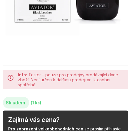
OBLÍBENÉ KOLEKCE
AKCE
PODLE TYPU PROVOZU
Jak nakupovat
Kontakty
O nás
Info:
Tester – pouze pro prodejny prodávající dané
zboží. Není určen k dalšímu prodeji ani k osobní
spotřebě.
Skladem
(1 ks)
Zajímá vás cena?
Pro zobrazení velkoobchodních cen
se prosím
přihlaste
.