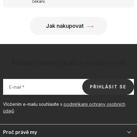
čekání.
Jak nakupovat
Aktuální novinky a akce na váš e-mail
PŘIHLÁSIT SE
E-mail
Vložením e-mailu souhlasíte s
podmínkami ochrany osobních
údajů
Z
á
Proč právě my
p