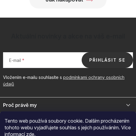
Aktuální novinky a akce na váš e-mail
PŘIHLÁSIT SE
E-mail
Vložením e-mailu souhlasíte s
podmínkami ochrany osobních
údajů
Z
á
Proč právě my
p
a
Jsme přední distributor prémiové kosmetiky a doplňků pro váš
Důležité odkazy
Tento web používá soubory cookie. Dalším procházením
byznys. Spojte se s námi pro exkluzivní velkoobchodní nabídky.
t
tohoto webu vyjadřujete souhlas s jejich používáním. Více
í
Naš značky
informací
zde
.