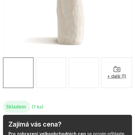
OBLÍBENÉ KOLEKCE
AKCE
PODLE TYPU PROVOZU
Jak nakupovat
Kontakty
O nás
+ další (1)
Skladem
(7 ks)
Zajímá vás cena?
Pro zobrazení velkoobchodních cen
se prosím
přihlaste
.