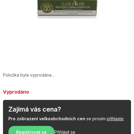
OBLÍBENÉ KOLEKCE
AKCE
PODLE TYPU PROVOZU
Jak nakupovat
Kontakty
O nás
Položka byla vyprodána…
Vyprodáno
Zajímá vás cena?
Pro zobrazení velkoobchodních cen
se prosím
přihlaste
.
Registrovat se
Přihlásit se