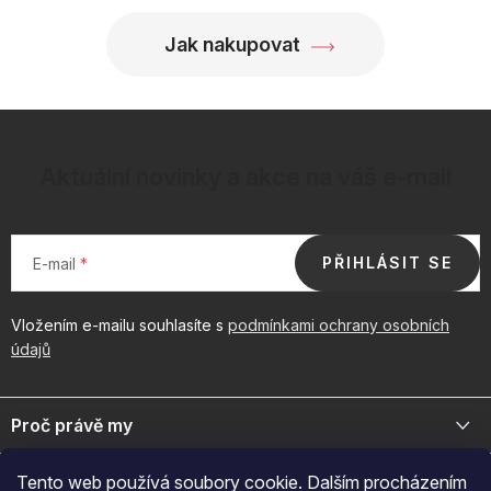
Jak nakupovat
Aktuální novinky a akce na váš e-mail
PŘIHLÁSIT SE
E-mail
Vložením e-mailu souhlasíte s
podmínkami ochrany osobních
údajů
Z
á
Proč právě my
p
a
Jsme přední distributor prémiové kosmetiky a doplňků pro váš
Důležité odkazy
Tento web používá soubory cookie. Dalším procházením
byznys. Spojte se s námi pro exkluzivní velkoobchodní nabídky.