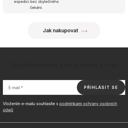
expedici bez zbytečného
čekání.
Jak nakupovat
Aktuální novinky a akce na váš e-mail
PŘIHLÁSIT SE
E-mail
Vložením e-mailu souhlasíte s
podmínkami ochrany osobních
údajů
Z
á