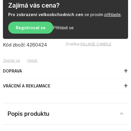
Zajímá vás cena?
Pro zobrazení velkoobchodních cen
se prosím
přihlaste
.
Registrovat se
Přihlásit se
Značka:
VILLAGE CANDLE
Kód zboží:
4260424
Zeptat se
Hlídat
DOPRAVA
VRÁCENÍ A REKLAMACE
Popis produktu