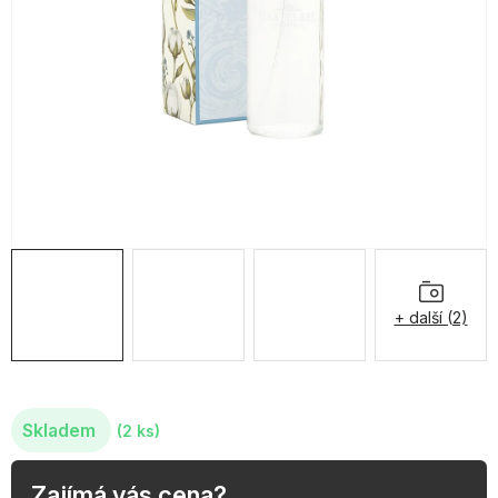
OBLÍBENÉ KOLEKCE
AKCE
PODLE TYPU PROVOZU
Jak nakupovat
Kontakty
O nás
+ další (2)
Skladem
(2 ks)
Zajímá vás cena?