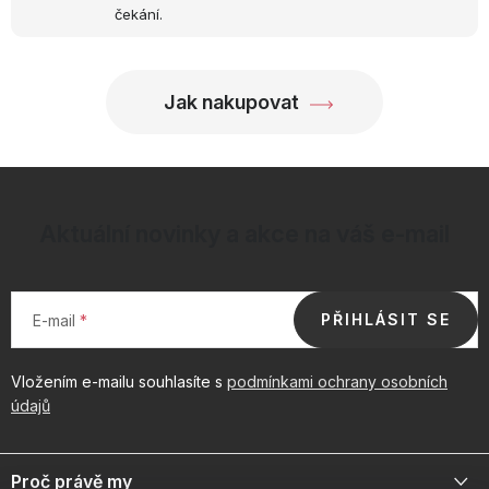
čekání.
Jak nakupovat
Aktuální novinky a akce na váš e-mail
PŘIHLÁSIT SE
E-mail
Vložením e-mailu souhlasíte s
podmínkami ochrany osobních
údajů
Z
á
Proč právě my