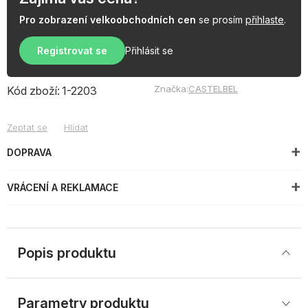
Pro zobrazení velkoobchodních cen
se prosím
přihlaste
.
Registrovat se
Přihlásit se
Značka:
CASTELBEL
Kód zboží:
1-2203
Zeptat se
Hlídat
DOPRAVA
VRÁCENÍ A REKLAMACE
Popis produktu
Parametry produktu