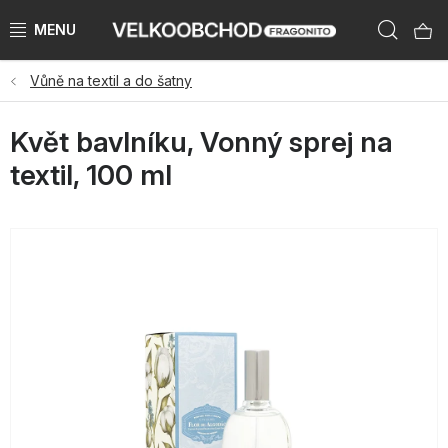
Přejít
Hleda
na
obsah
Vůně na textil a do šatny
NAŠE ZNAČKY
Květ bavlníku, Vonný sprej na
PŘEDPRODEJ VÁNOCE 2026
textil, 100 ml
NOVINKY 2026
KATEGORIE
ZNAČKY PODLE ZEMÍ
VÝPRODEJ SKLADU AŽ -50 %
KATALOGY