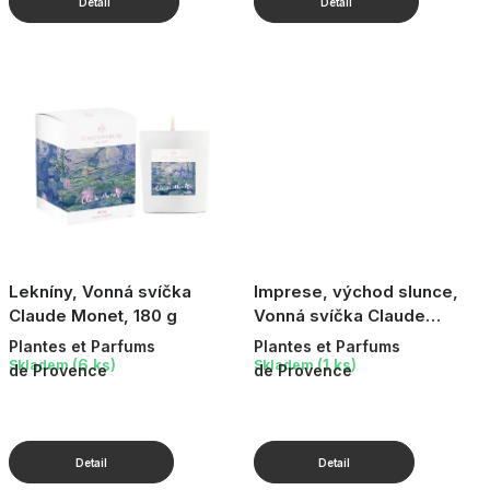
Lekníny, Vonná svíčka
Imprese, východ slunce,
Claude Monet, 180 g
Vonná svíčka Claude
Monet, 250 g
Plantes et Parfums
Plantes et Parfums
(6 ks)
(1 ks)
Skladem
Skladem
de Provence
de Provence