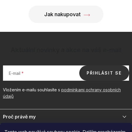
Jak nakupovat
Aktuální novinky a akce na váš e-mail
PŘIHLÁSIT SE
E-mail
Vložením e-mailu souhlasíte s
podmínkami ochrany osobních
údajů
Z
á
Proč právě my
p
a
Jsme přední distributor prémiové kosmetiky a doplňků pro váš
Důležité odkazy