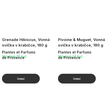
Grenade Hibiscus, Vonná
Pivoine & Muguet, Vonná
svíčka v krabičce, 180 g
svíčka v krabičce, 180 g
Plantes et Parfums
Plantes et Parfums
(6 ks)
(4 ks)
Skladem
Skladem
de Provence
de Provence