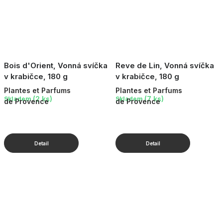
Bois d'Orient, Vonná svíčka
Reve de Lin, Vonná svíčka
v krabičce, 180 g
v krabičce, 180 g
Plantes et Parfums
Plantes et Parfums
(2 ks)
(7 ks)
Skladem
Skladem
de Provence
de Provence