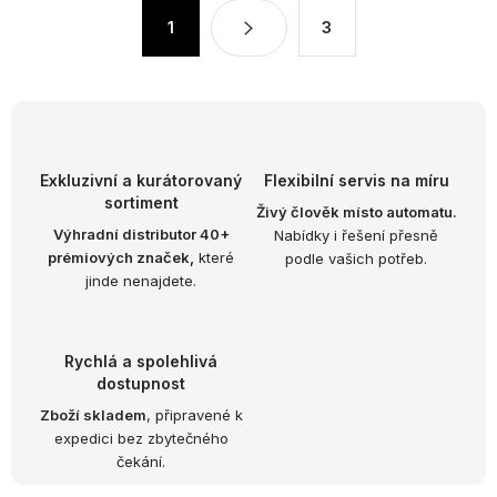
á
S
1
3
d
t
a
r
c
á
n
í
k
p
o
r
Exkluzivní a kurátorovaný
Flexibilní servis na míru
v
v
sortiment
Živý člověk místo automatu.
á
k
Výhradní distributor 40+
Nabídky i řešení přesně
n
prémiových značek,
které
podle vašich potřeb.
y
í
jinde nenajdete.
v
ý
p
Rychlá a spolehlivá
i
dostupnost
s
Zboží skladem
, připravené k
u
expedici bez zbytečného
čekání.