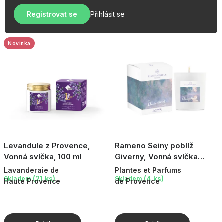
u
r
OBLÍBENÉ KOLEKCE
k
Registrovat se
Přihlásit se
o
t
AKCE
d
ů
u
Novinka
PODLE TYPU PROVOZU
k
t
Jak nakupovat
Kontakty
O nás
ů
Levandule z Provence,
Rameno Seiny poblíž
Vonná svíčka, 100 ml
Giverny, Vonná svíčka
Claude Monet, 180 g
Lavanderaie de
Plantes et Parfums
(21 ks)
(4 ks)
Skladem
Skladem
Haute Provence
de Provence