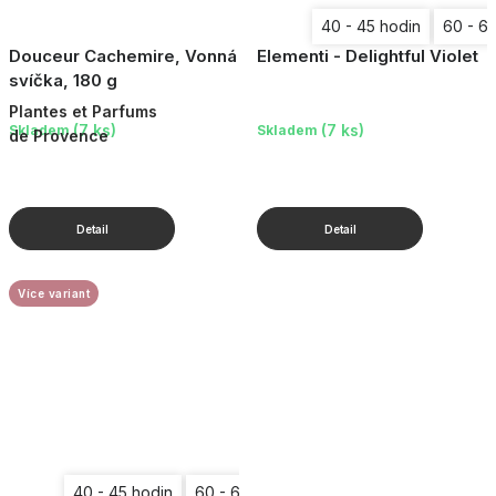
40 - 45 hodin
60 - 6
Douceur Cachemire, Vonná
Elementi - Delightful Violet
svíčka, 180 g
Plantes et Parfums
(7 ks)
(7 ks)
Skladem
Skladem
de Provence
Více variant
40 - 45 hodin
60 - 65 hodin