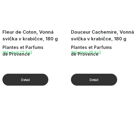
Fleur de Coton, Vonná
Douceur Cachemire, Vonná
svíčka v krabičce, 180 g
svíčka v krabičce, 180 g
Plantes et Parfums
Plantes et Parfums
(2 ks)
(9 ks)
Skladem
Skladem
de Provence
de Provence