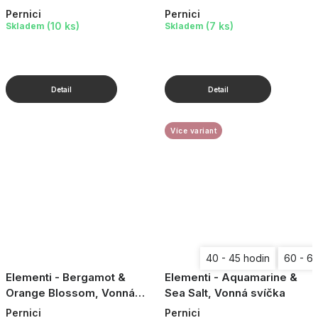
70 g
Pernici
Pernici
(10 ks)
(7 ks)
Skladem
Skladem
Více variant
40 - 45 hodin
60 - 6
Elementi - Bergamot &
Elementi - Aquamarine &
Orange Blossom, Vonná
Sea Salt, Vonná svíčka
svíčka, 70 g
Pernici
Pernici