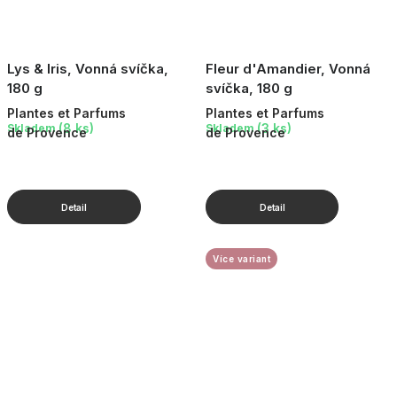
Lys & Iris, Vonná svíčka,
Fleur d'Amandier, Vonná
180 g
svíčka, 180 g
Plantes et Parfums
Plantes et Parfums
(8 ks)
(3 ks)
Skladem
Skladem
de Provence
de Provence
Více variant