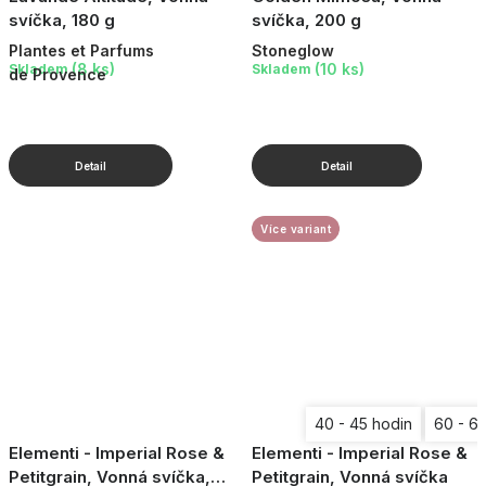
svíčka, 180 g
svíčka, 200 g
Plantes et Parfums
Stoneglow
(8 ks)
(10 ks)
Skladem
Skladem
de Provence
Více variant
40 - 45 hodin
60 - 6
Elementi - Imperial Rose &
Elementi - Imperial Rose &
Petitgrain, Vonná svíčka,
Petitgrain, Vonná svíčka