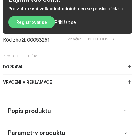
Pro zobrazení velkoobchodních cen
se prosím
přihlaste
.
Registrovat se
Přihlásit se
Značka:
LE PETIT OLIVIER
Kód zboží:
00053251
Zeptat se
Hlídat
DOPRAVA
VRÁCENÍ A REKLAMACE
Popis produktu
Parametry produktu