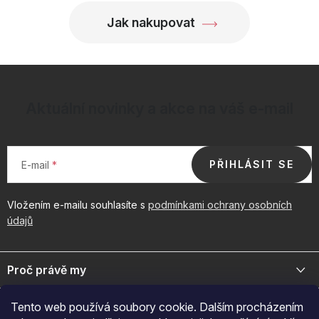
Jak nakupovat
Aktuální novinky a akce na váš e-mail
PŘIHLÁSIT SE
E-mail
Vložením e-mailu souhlasíte s
podmínkami ochrany osobních
údajů
Z
á
Proč právě my
p
a
Jsme přední distributor prémiové kosmetiky a doplňků pro váš
Důležité odkazy
Tento web používá soubory cookie. Dalším procházením
byznys. Spojte se s námi pro exkluzivní velkoobchodní nabídky.
t