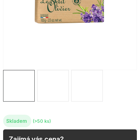
OBLÍBENÉ KOLEKCE
AKCE
PODLE TYPU PROVOZU
Jak nakupovat
Kontakty
O nás
Skladem
(>50 ks)
Zajímá vás cena?