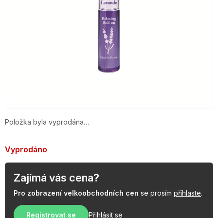
OBLÍBENÉ KOLEKCE
AKCE
PODLE TYPU PROVOZU
Jak nakupovat
Kontakty
O nás
Položka byla vyprodána…
Vyprodáno
Zajímá vás cena?
Pro zobrazení velkoobchodních cen
se prosím
přihlaste
.
Registrovat se
Přihlásit se