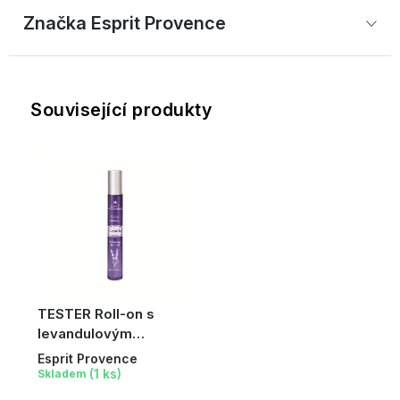
Značka
 Esprit Provence
Související produkty
TESTER Roll-on s
levandulovým
esenciálním olejem, 10
Esprit Provence
ml
(1 ks)
Skladem