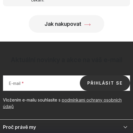
Jak nakupovat
Aktuální novinky a akce na váš e-mail
PŘIHLÁSIT SE
E-mail
Vložením e-mailu souhlasíte s
podmínkami ochrany osobních
údajů
Z
á
Proč právě my
p