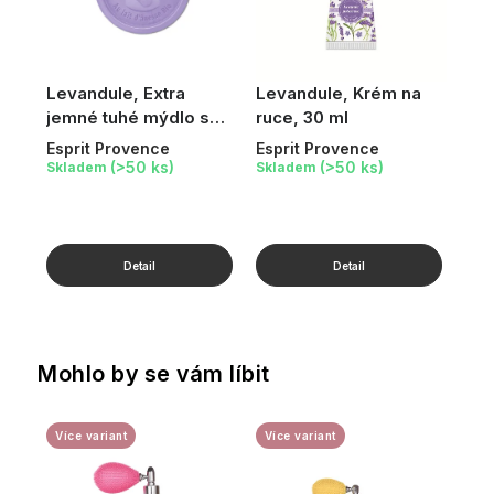
Levandule, Extra
Levandule, Krém na
jemné tuhé mýdlo s
ruce, 30 ml
oslím mlékem
Esprit Provence
Esprit Provence
(>50 ks)
(>50 ks)
Skladem
Skladem
Mohlo by se vám líbit
Více variant
Více variant