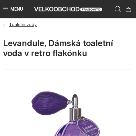
Přejít
Hleda
na
obsah
Toaletní vody
NAŠE ZNAČKY
Levandule, Dámská toaletní
PŘEDPRODEJ VÁNOCE 2026
voda v retro flakónku
NOVINKY 2026
KATEGORIE
ZNAČKY PODLE ZEMÍ
VÝPRODEJ SKLADU AŽ -50 %
KATALOGY