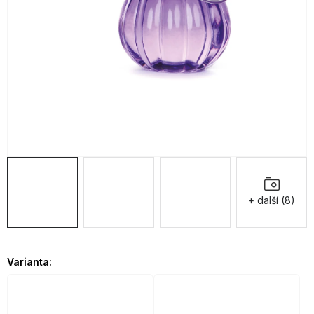
OBLÍBENÉ KOLEKCE
AKCE
PODLE TYPU PROVOZU
Jak nakupovat
Kontakty
O nás
+ další (8)
Varianta: