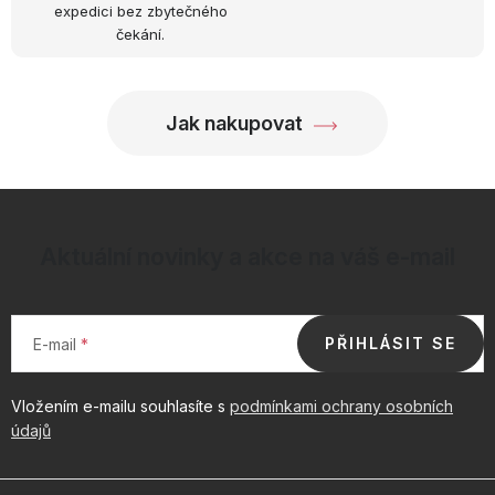
expedici bez zbytečného
čekání.
Jak nakupovat
Aktuální novinky a akce na váš e-mail
PŘIHLÁSIT SE
E-mail
Vložením e-mailu souhlasíte s
podmínkami ochrany osobních
údajů
Z
á