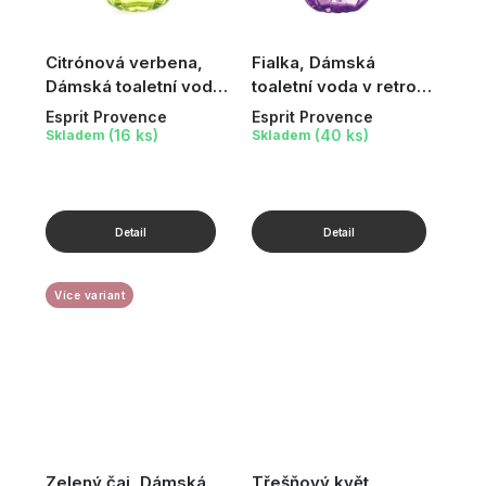
Citrónová verbena,
Fialka, Dámská
Dámská toaletní voda
toaletní voda v retro
v retro flakónku, 60 ml
flakónku, 60 ml
Esprit Provence
Esprit Provence
(16 ks)
(40 ks)
Skladem
Skladem
Více variant
Zelený čaj, Dámská
Třešňový květ,