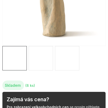
OBLÍBENÉ KOLEKCE
AKCE
PODLE TYPU PROVOZU
Jak nakupovat
Kontakty
O nás
Skladem
(8 ks)
Zajímá vás cena?
Pro zobrazení velkoobchodních cen
se prosím
přihlaste
.