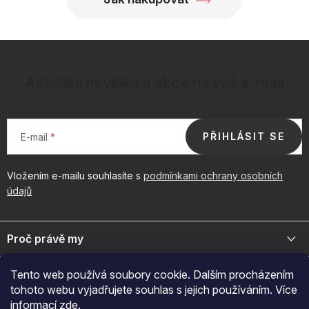
Aktuální novinky a akce na váš e-mail
PŘIHLÁSIT SE
E-mail
Vložením e-mailu souhlasíte s
podmínkami ochrany osobních
údajů
Z
á
Proč právě my
p
a
Jsme přední distributor prémiové kosmetiky a doplňků pro váš
Důležité odkazy
Tento web používá soubory cookie. Dalším procházením
byznys. Spojte se s námi pro exkluzivní velkoobchodní nabídky.
t
tohoto webu vyjadřujete souhlas s jejich používáním. Více
í
Naš značky
informací
zde
.