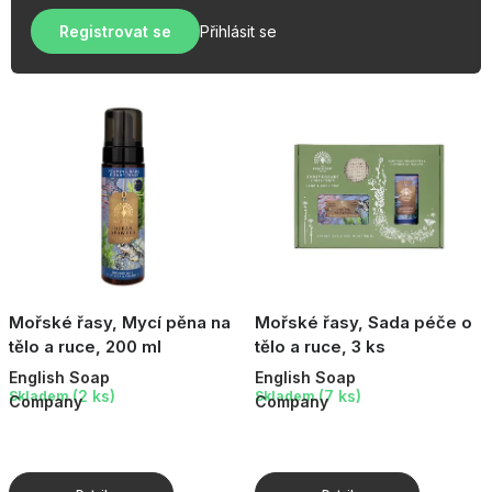
u
r
OBLÍBENÉ KOLEKCE
k
Registrovat se
Přihlásit se
o
t
AKCE
d
ů
u
PODLE TYPU PROVOZU
k
t
Jak nakupovat
Kontakty
O nás
ů
Mořské řasy, Mycí pěna na
Mořské řasy, Sada péče o
tělo a ruce, 200 ml
tělo a ruce, 3 ks
English Soap
English Soap
(2 ks)
(7 ks)
Skladem
Skladem
Company
Company