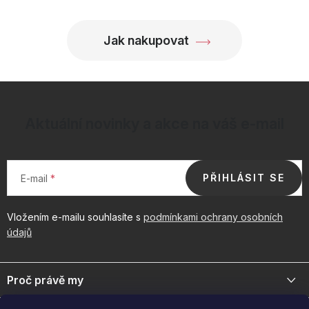
p
i
Jak nakupovat
s
u
Aktuální novinky a akce na váš e-mail
PŘIHLÁSIT SE
E-mail
Vložením e-mailu souhlasíte s
podmínkami ochrany osobních
údajů
Z
á
Proč právě my
p
a
Jsme přední distributor prémiové kosmetiky a doplňků pro váš