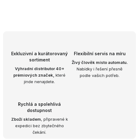
O
v
l
á
d
Exkluzivní a kurátorovaný
Flexibilní servis na míru
sortiment
a
Živý člověk místo automatu.
Výhradní distributor 40+
Nabídky i řešení přesně
c
prémiových značek,
které
podle vašich potřeb.
í
jinde nenajdete.
p
r
v
Rychlá a spolehlivá
k
dostupnost
y
Zboží skladem
, připravené k
expedici bez zbytečného
v
čekání.
ý