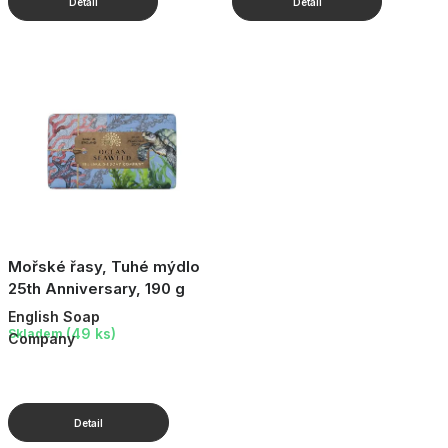
Mořské řasy, Tuhé mýdlo
25th Anniversary, 190 g
English Soap
(49 ks)
Skladem
Company