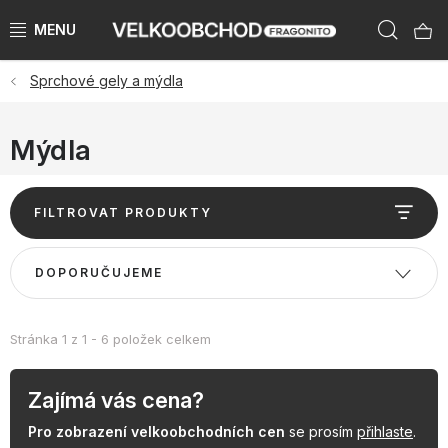
Přejít
Hleda
na
obsah
Sprchové gely a mýdla
NAŠE ZNAČKY
PŘEDPRODEJ VÁNOCE 2026
Mýdla
NOVINKY 2026
V
FILTROVAT PRODUKTY
ý
KATEGORIE
p
Ř
DOPORUČUJEME
i
a
ZNAČKY PODLE ZEMÍ
s
z
p
e
Stránka
1
z
1
-
6
položek celkem
VÝPRODEJ SKLADU AŽ -50 %
r
n
o
í
Zajímá vás cena?
KATALOGY
d
p
Pro zobrazení velkoobchodních cen
se prosím
přihlaste
.