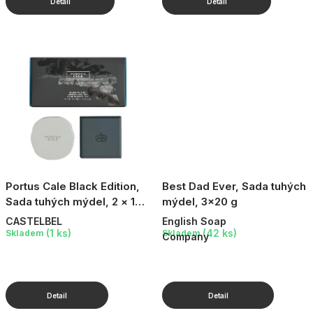
Portus Cale Black Edition,
Best Dad Ever, Sada tuhých
Sada tuhých mýdel, 2 × 150
mýdel, 3×20 g
g
CASTELBEL
English Soap
(1 ks)
(42 ks)
Skladem
Skladem
Company