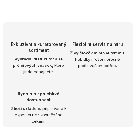
O
v
l
á
d
Exkluzivní a kurátorovaný
Flexibilní servis na míru
sortiment
a
Živý člověk místo automatu.
Výhradní distributor 40+
Nabídky i řešení přesně
c
prémiových značek,
které
podle vašich potřeb.
í
jinde nenajdete.
p
r
v
Rychlá a spolehlivá
k
dostupnost
y
Zboží skladem
, připravené k
expedici bez zbytečného
v
čekání.
ý
p