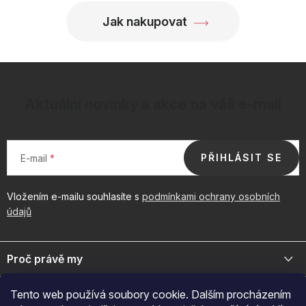
i
Jak nakupovat
s
u
Aktuální novinky a akce na váš e-mail
PŘIHLÁSIT SE
E-mail
Vložením e-mailu souhlasíte s
podmínkami ochrany osobních
údajů
Z
á
Proč právě my
p
a
Jsme přední distributor prémiové kosmetiky a doplňků pro váš
Důležité odkazy
Tento web používá soubory cookie. Dalším procházením
byznys. Spojte se s námi pro exkluzivní velkoobchodní nabídky.
t