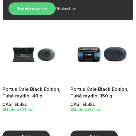
u
r
OBLÍBENÉ KOLEKCE
k
Registrovat se
Přihlásit se
o
t
AKCE
d
ů
u
PODLE TYPU PROVOZU
k
t
Jak nakupovat
Kontakty
O nás
ů
Portus Cale Black Edition,
Portus Cale Black Edition,
Tuhé mýdlo, 40 g
Tuhé mýdlo, 150 g
CASTELBEL
CASTELBEL
(21 ks)
(17 ks)
Skladem
Skladem