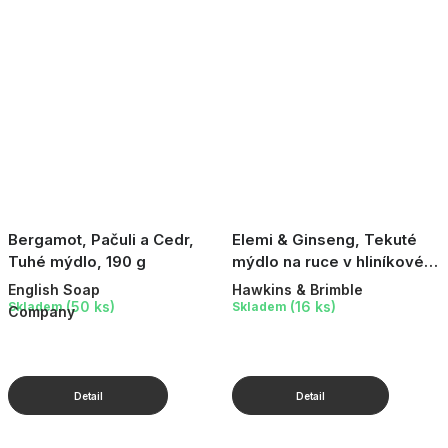
Bergamot, Pačuli a Cedr,
Elemi & Ginseng, Tekuté
Tuhé mýdlo, 190 g
mýdlo na ruce v hliníkové
láhvi, 300 ml
English Soap
Hawkins & Brimble
(50 ks)
(16 ks)
Skladem
Skladem
Company