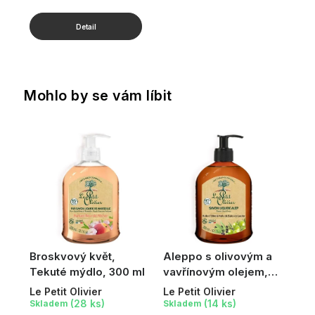
Mohlo by se vám líbit
Broskvový květ,
Aleppo s olivovým a
Tekuté mýdlo, 300 ml
vavřínovým olejem,
Přírodní tekuté mýdlo,
Le Petit Olivier
Le Petit Olivier
300 ml
(28 ks)
(14 ks)
Skladem
Skladem