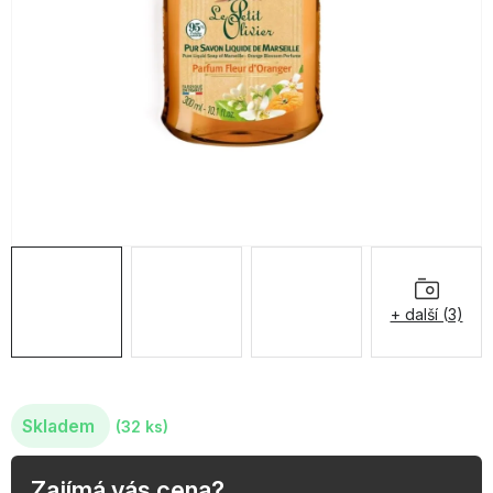
OBLÍBENÉ KOLEKCE
AKCE
PODLE TYPU PROVOZU
Jak nakupovat
Kontakty
O nás
+ další (3)
Skladem
(32 ks)
Zajímá vás cena?