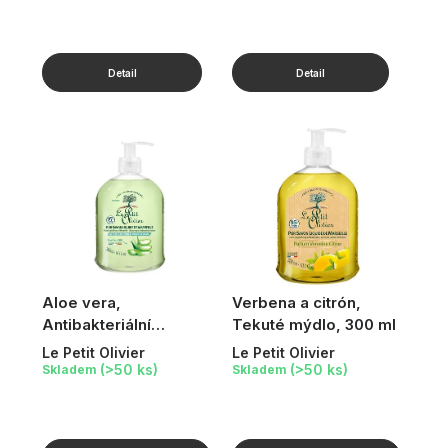
Aloe vera,
Verbena a citrón,
Antibakteriální
Tekuté mýdlo, 300 ml
marseillské tekuté
Le Petit Olivier
Le Petit Olivier
mýdlo, 300 ml
(>50 ks)
(>50 ks)
Skladem
Skladem