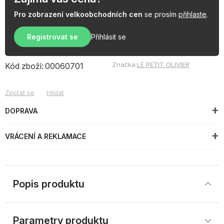
Pro zobrazení velkoobchodních cen
se prosím
přihlaste
.
Registrovat se
Přihlásit se
Značka:
LE PETIT OLIVIER
Kód zboží:
00060701
Zeptat se
Hlídat
DOPRAVA
VRÁCENÍ A REKLAMACE
Popis produktu
Parametry produktu