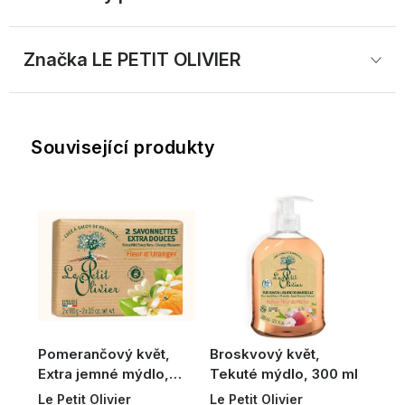
Značka
 LE PETIT OLIVIER
Související produkty
Pomerančový květ,
Broskvový květ,
Extra jemné mýdlo,
Tekuté mýdlo, 300 ml
2x100 g
Le Petit Olivier
Le Petit Olivier