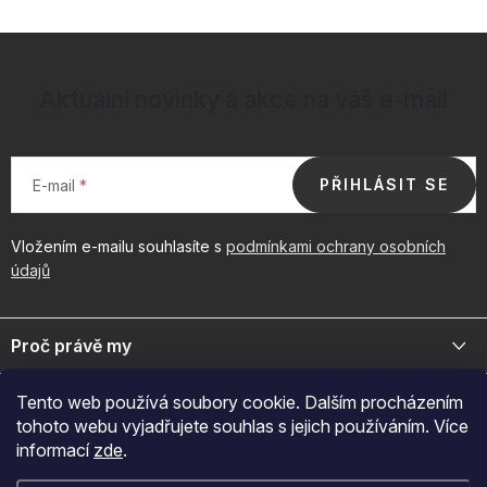
Aktuální novinky a akce na váš e-mail
PŘIHLÁSIT SE
E-mail
Vložením e-mailu souhlasíte s
podmínkami ochrany osobních
údajů
Z
á
Proč právě my
p
a
Jsme přední distributor prémiové kosmetiky a doplňků pro váš
Důležité odkazy
Tento web používá soubory cookie. Dalším procházením
byznys. Spojte se s námi pro exkluzivní velkoobchodní nabídky.
t
tohoto webu vyjadřujete souhlas s jejich používáním. Více
í
Naš značky
informací
zde
.
O nákupu
+420 605 209 284
O nás
Po-Pá: 7:00-12:30 a 13:00-15:30