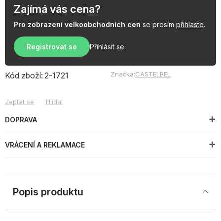
Zajímá vás cena?
Pro zobrazení velkoobchodních cen
se prosím
přihlaste
.
Registrovat se
Přihlásit se
Značka:
CASTELBEL
Kód zboží:
2-1721
Zeptat se
Hlídat
DOPRAVA
VRÁCENÍ A REKLAMACE
Popis produktu