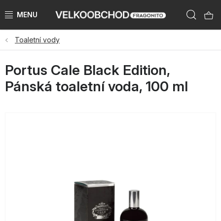
Přejít
Hleda
na
obsah
Toaletní vody
NAŠE ZNAČKY
Portus Cale Black Edition,
PŘEDPRODEJ VÁNOCE 2026
Pánská toaletní voda, 100 ml
NOVINKY 2026
KATEGORIE
ZNAČKY PODLE ZEMÍ
VÝPRODEJ SKLADU AŽ -50 %
KATALOGY