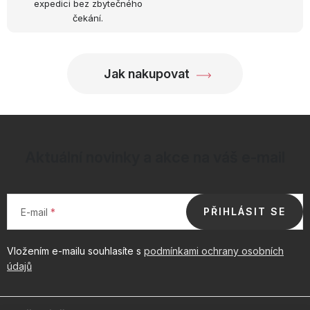
expedici bez zbytečného
čekání.
Jak nakupovat
Aktuální novinky a akce na váš e-mail
PŘIHLÁSIT SE
E-mail
Vložením e-mailu souhlasíte s
podmínkami ochrany osobních
údajů
Z
á