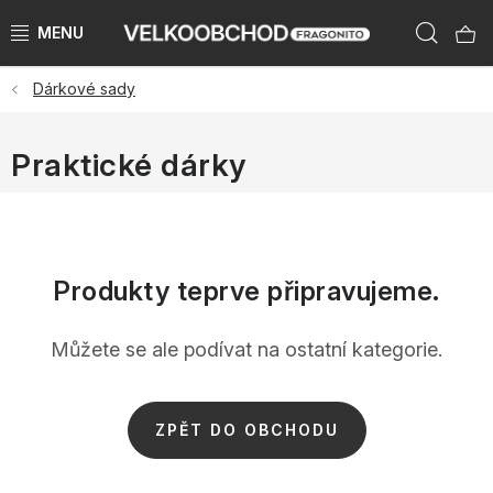
Přejít
Hleda
na
obsah
Dárkové sady
NAŠE ZNAČKY
PŘEDPRODEJ VÁNOCE 2026
Praktické dárky
NOVINKY 2026
KATEGORIE
Produkty teprve připravujeme.
ZNAČKY PODLE ZEMÍ
Můžete se ale podívat na ostatní kategorie.
VÝPRODEJ SKLADU AŽ -50 %
ZPĚT DO OBCHODU
KATALOGY