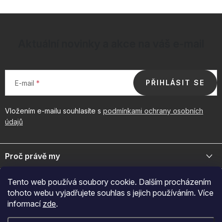
Aktuální novinky a akce na váš e-mail
PŘIHLÁSIT SE
E-mail
Vložením e-mailu souhlasíte s
podmínkami ochrany osobních
údajů
Z
á
Proč právě my
p
a
Jsme přední distributor prémiové kosmetiky a doplňků pro váš
Důležité odkazy
Tento web používá soubory cookie. Dalším procházením
byznys. Spojte se s námi pro exkluzivní velkoobchodní nabídky.
t
tohoto webu vyjadřujete souhlas s jejich používáním. Více
í
Naš značky
informací
zde
.
O nákupu
+420 605 209 284
O nás
Po-Pá: 7:00-12:30 a 13:00-15:30