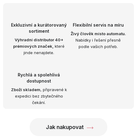
OBLÍBENÉ KOLEKCE
AKCE
Exkluzivní a kurátorovaný
Flexibilní servis na míru
sortiment
PODLE TYPU PROVOZU
Živý člověk místo automatu.
Výhradní distributor 40+
Nabídky i řešení přesně
prémiových značek,
které
podle vašich potřeb.
Jak nakupovat
Kontakty
O nás
jinde nenajdete.
Rychlá a spolehlivá
dostupnost
Zboží skladem
, připravené k
expedici bez zbytečného
čekání.
Jak nakupovat