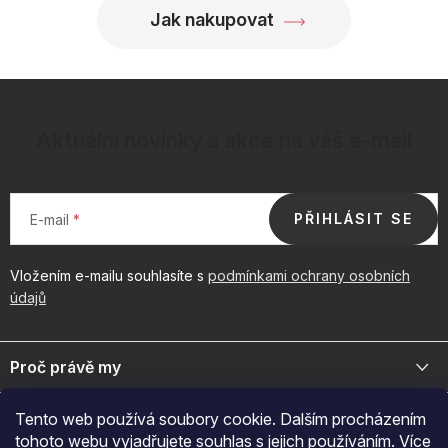
Jak nakupovat
Aktuální novinky a akce na váš e-mail
PŘIHLÁSIT SE
E-mail
Vložením e-mailu souhlasíte s
podmínkami ochrany osobních
údajů
Z
á
Proč právě my
p
a
Jsme přední distributor prémiové kosmetiky a doplňků pro váš
Důležité odkazy
Tento web používá soubory cookie. Dalším procházením
byznys. Spojte se s námi pro exkluzivní velkoobchodní nabídky.
t
tohoto webu vyjadřujete souhlas s jejich používáním. Více