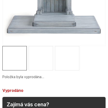
OBLÍBENÉ KOLEKCE
AKCE
PODLE TYPU PROVOZU
Jak nakupovat
Kontakty
O nás
Položka byla vyprodána…
Vyprodáno
Zajímá vás cena?