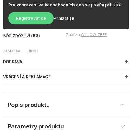
Pro zobrazení velkoobchodních cen
se prosím
přihlaste
.
Registrovat se
Přihlásit se
Značka:
WILLOW TREE
Kód zboží:
26106
Zeptat se
Hlídat
DOPRAVA
VRÁCENÍ A REKLAMACE
Popis produktu
Parametry produktu