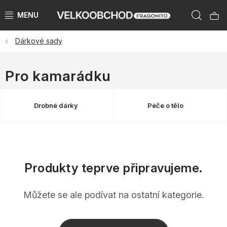
Přejít
Hleda
na
obsah
Dárkové sady
NAŠE ZNAČKY
PŘEDPRODEJ VÁNOCE 2026
Pro kamarádku
NOVINKY 2026
Drobné dárky
Péče o tělo
KATEGORIE
ZNAČKY PODLE ZEMÍ
Produkty teprve připravujeme.
VÝPRODEJ SKLADU AŽ -50 %
Můžete se ale podívat na ostatní kategorie.
KATALOGY