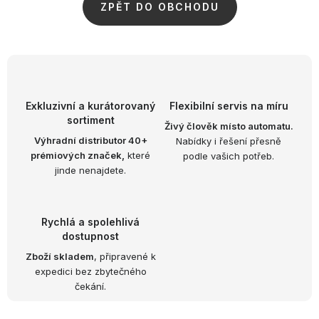
OBLÍBENÉ KOLEKCE
ZPĚT DO OBCHODU
AKCE
PODLE TYPU PROVOZU
Exkluzivní a kurátorovaný
Flexibilní servis na míru
Jak nakupovat
Kontakty
O nás
sortiment
Živý člověk místo automatu.
Výhradní distributor 40+
Nabídky i řešení přesně
prémiových značek,
které
podle vašich potřeb.
jinde nenajdete.
Rychlá a spolehlivá
dostupnost
Zboží skladem
, připravené k
expedici bez zbytečného
čekání.