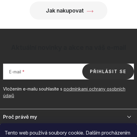
Jak nakupovat
Aktuální novinky a akce na váš e-mail
PŘIHLÁSIT SE
E-mail
Vložením e-mailu souhlasíte s
podmínkami ochrany osobních
údajů
Z
á
Proč právě my
p
a
Jsme přední distributor prémiové kosmetiky a doplňků pro váš
Důležité odkazy
Tento web používá soubory cookie. Dalším procházením
byznys. Spojte se s námi pro exkluzivní velkoobchodní nabídky.