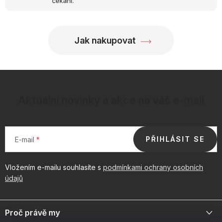
čekání.
Jak nakupovat
Aktuální novinky a akce na váš e-mail
PŘIHLÁSIT SE
E-mail
Vložením e-mailu souhlasíte s
podmínkami ochrany osobních
údajů
Z
á
Proč právě my
p