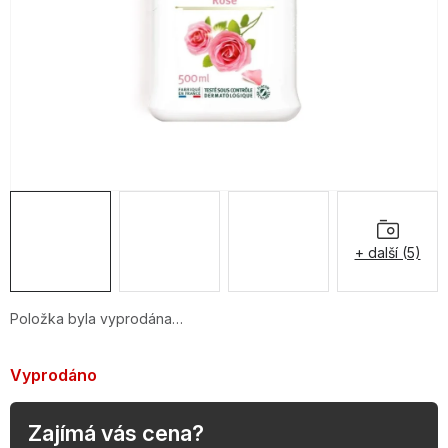
OBLÍBENÉ KOLEKCE
AKCE
PODLE TYPU PROVOZU
Jak nakupovat
Kontakty
O nás
+ další (5)
Položka byla vyprodána…
Vyprodáno
Zajímá vás cena?