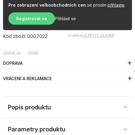
Pro zobrazení velkoobchodních cen
se prosím
přihlaste
.
Registrovat se
Přihlásit se
Značka:
LE PETIT OLIVIER
Kód zboží:
0007022
Zeptat se
Hlídat
DOPRAVA
VRÁCENÍ A REKLAMACE
Popis produktu
Parametry produktu