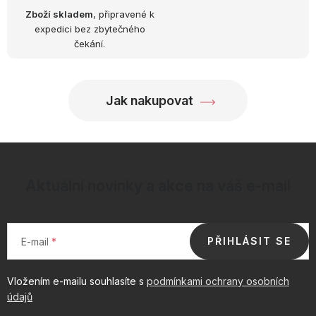
Zboží skladem
, připravené k
expedici bez zbytečného
čekání.
Jak nakupovat
Aktuální novinky a akce na váš e-mail
PŘIHLÁSIT SE
E-mail
Vložením e-mailu souhlasíte s
podmínkami ochrany osobních
údajů
Z