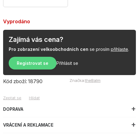
Vyprodáno
Zajímá vás cena?
Pro zobrazení velkoobchodních cen
se prosím
přihlaste
.
Registrovat se
Přihlásit se
Značka:
theBalm
Kód zboží:
18790
Zeptat se
Hlídat
DOPRAVA
VRÁCENÍ A REKLAMACE