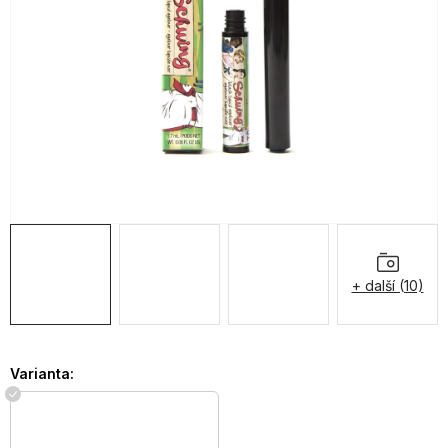
OBLÍBENÉ KOLEKCE
AKCE
PODLE TYPU PROVOZU
Jak nakupovat
Kontakty
O nás
+ další (10)
Varianta: