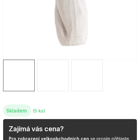
OBLÍBENÉ KOLEKCE
AKCE
PODLE TYPU PROVOZU
Jak nakupovat
Kontakty
O nás
Skladem
(5 ks)
Zajímá vás cena?
Pro zobrazení velkoobchodních cen
se prosím
přihlaste
.