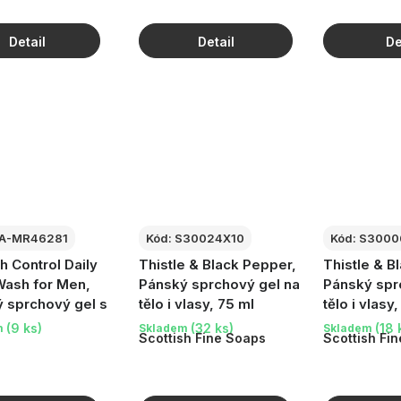
A-MR46281
Kód:
S30024X10
Kód:
S3000
h Control Daily
Thistle & Black Pepper,
Thistle & B
ash for Men,
Pánský sprchový gel na
Pánský spr
 sprchový gel s
tělo i vlasy, 75 ml
tělo i vlasy
nou salicylovou,
(9 ks)
(32 ks)
(18 
m
Skladem
Skladem
Scottish Fine Soaps
Scottish Fi