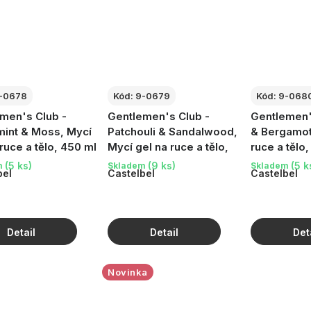
-0678
Kód:
9-0679
Kód:
9-068
men's Club -
Gentlemen's Club -
Gentlemen'
int & Moss, Mycí
Patchouli & Sandalwood,
& Bergamot
 ruce a tělo, 450 ml
Mycí gel na ruce a tělo,
ruce a tělo
450 ml
(5 ks)
(9 ks)
(5 k
m
Skladem
Skladem
bel
Castelbel
Castelbel
Novinka