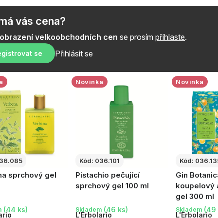
a
z
ímá vás cena?
e
zobrazení velkoobchodních cen
se prosím
přihlaste
.
n
Přihlásit se
gistrovat se
í
a
Novinka
Novinka
p
r
o
d
36.085
Kód:
036.101
Kód:
036.13
u
a sprchový gel
Pistachio pečující
Gin Botanic
k
sprchový gel 100 ml
koupelový 
gel 300 ml
t
(44 ks)
(46 ks)
(49 
m
Skladem
Skladem
ario
L'Erbolario
L'Erbolario