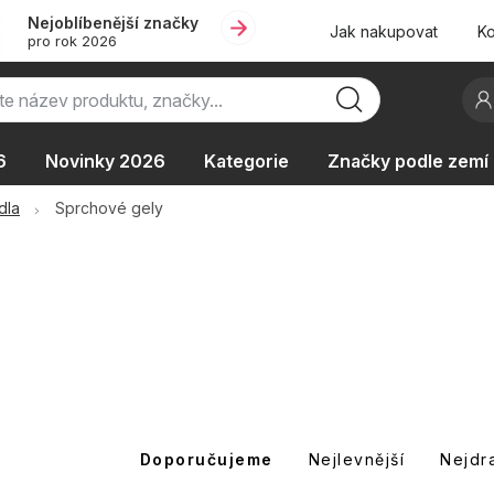
Nejoblíbenější značky
Jak nakupovat
Ko
pro rok 2026
6
Novinky 2026
Kategorie
Značky podle zemí
Oblíbené kolekce
AKCE
Podle typu provozu
dla
Sprchové gely
Ř
Doporučujeme
Nejlevnější
Nejdr