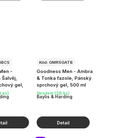
GBCS
Kód:
GMRSGATB
Men -
Goodness Men - Ambra
 Šalvěj,
& Tonka fazole, Pánský
chový gel,
sprchový gel, 500 ml
 ks)
(38 ks)
Skladem
ding
Baylis & Harding