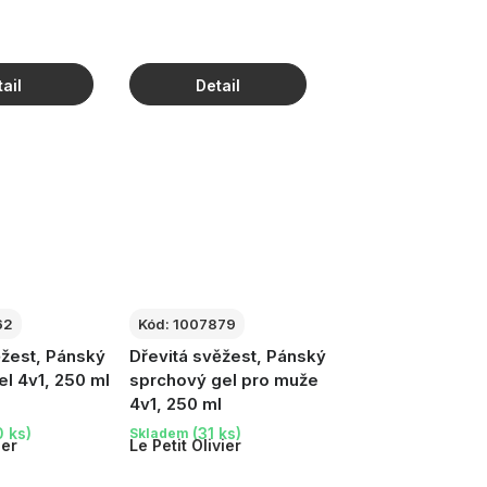
62
Kód:
1007879
žest, Pánský
Dřevitá svěžest, Pánský
l 4v1, 250 ml
sprchový gel pro muže
4v1, 250 ml
 ks)
(31 ks)
Skladem
ier
Le Petit Olivier