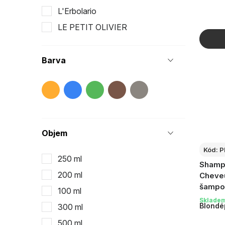
L'Erbolario
ů
LE PETIT OLIVIER
MR.
SCOTTISH FINE SOAPS
Barva
Somerset Toiletry
Objem
Kód:
P
250 ml
Shamp
200 ml
Cheveu
šampon
100 ml
vousy 
Sklade
Blondé
300 ml
500 ml