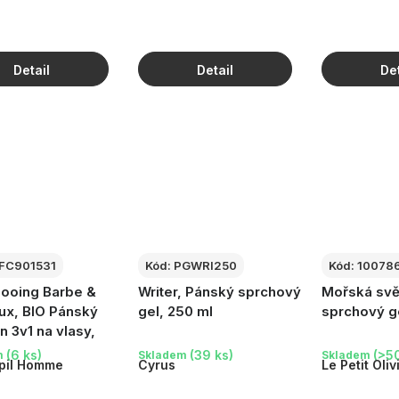
ů
FC901531
Kód:
PGWRI250
Kód:
10078
ooing Barbe &
Writer, Pánský sprchový
Mořská svě
x, BIO Pánský
gel, 250 ml
sprchový ge
 3v1 na vlasy,
a tělo, 200 ml
(6 ks)
(39 ks)
(>50
m
Skladem
Skladem
pil Homme
Cyrus
Le Petit Oliv