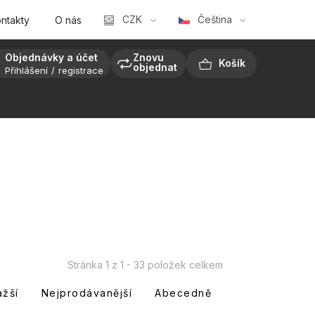
CZK
Čeština
ntakty
O nás
Objednávky a účet
Znovu
objednat
Přihlášení
registrace
NÁKUPNÍ
KOŠÍK
Stránka
1
z
1
-
33
položek celkem
ažší
Nejprodávanější
Abecedně