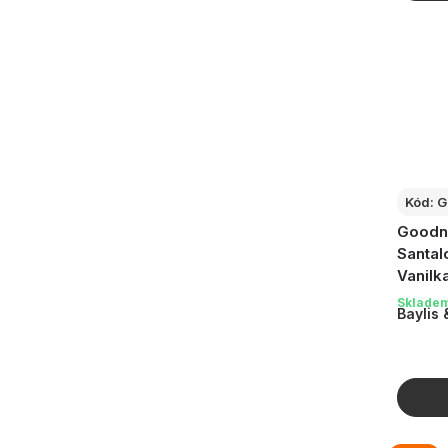
Kód:
G
Goodn
Santal
Vanilk
sprcho
Sklade
Baylis 