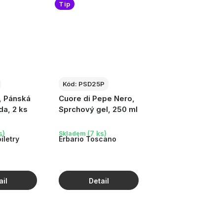
Tip
Kód:
PSD25P
, Pánská
Cuore di Pepe Nero,
da, 2 ks
Sprchový gel, 250 ml
s)
(7 ks)
Skladem
iletry
Erbario Toscano