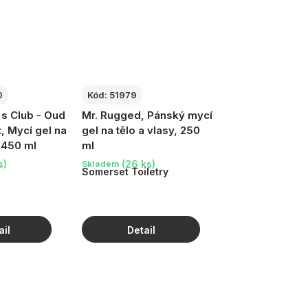
0
Kód:
51979
s Club - Oud
Mr. Rugged, Pánský mycí
, Mycí gel na
gel na tělo a vlasy, 250
, 450 ml
ml
s)
(26 ks)
Skladem
Somerset Toiletry