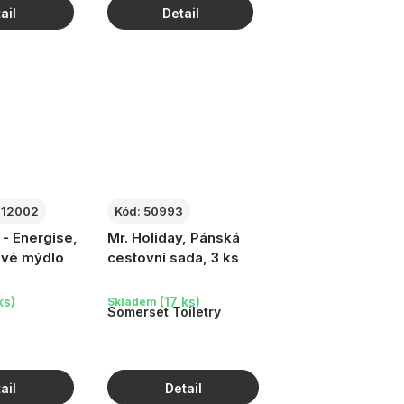
12002
Kód:
50993
 Energise,
Mr. Holiday, Pánská
ové mýdlo
cestovní sada, 3 ks
ks)
(17 ks)
Skladem
Somerset Toiletry