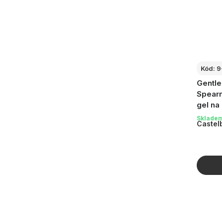
Kód:
9
Gentle
Spearm
gel na
Sklade
Castel