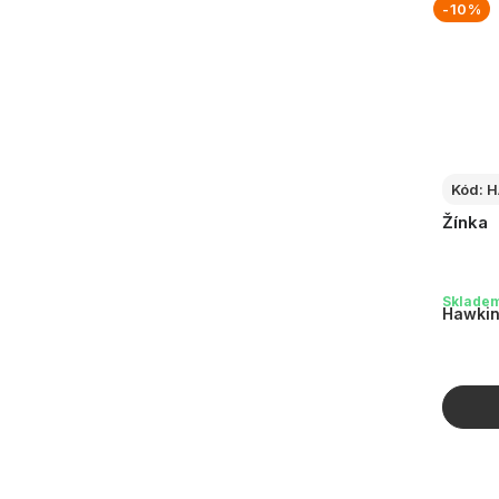
-10%
Kód:
H
Žínka
Sklade
Hawkin