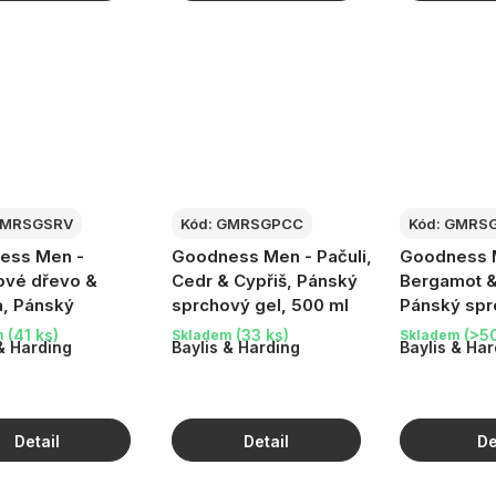
MRSGSRV
Kód:
GMRSGPCC
Kód:
GMRS
ess Men -
Goodness Men - Pačuli,
Goodness 
ové dřevo &
Cedr & Cypřiš, Pánský
Bergamot &
a, Pánský
sprchový gel, 500 ml
Pánský spr
vý gel, 500 ml
500 ml
(41 ks)
(33 ks)
(>50
m
Skladem
Skladem
& Harding
Baylis & Harding
Baylis & Har