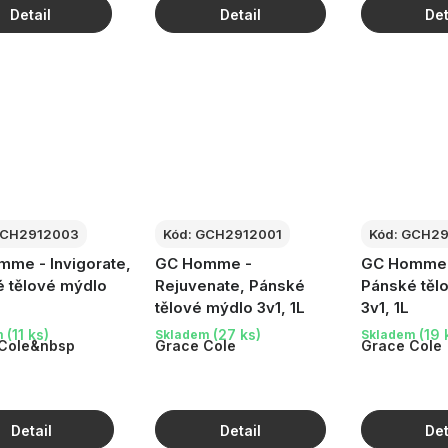
CH2912003
Kód:
GCH2912001
Kód:
GCH29
me - Invigorate,
GC Homme -
GC Homme -
 tělové mýdlo
Rejuvenate, Pánské
Pánské těl
tělové mýdlo 3v1, 1L
3v1, 1L
(11 ks)
(27 ks)
(19 
m
Skladem
Skladem
Cole&nbsp
Grace Cole
Grace Cole