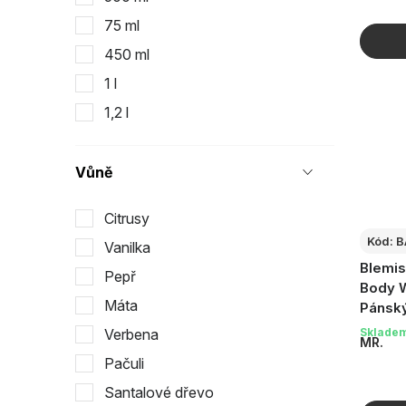
75 ml
450 ml
1 l
1,2 l
Vůně
Citrusy
Kód:
B
Vanilka
Blemis
Pepř
Body W
Máta
Pánský
kyseli
Verbena
Sklade
MR.
200 ml
Pačuli
Santalové dřevo