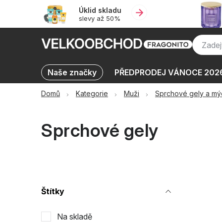
Přejít
Úklid skladu
na
slevy až 50%
obsah
Naše značky
PŘEDPRODEJ VÁNOCE 202
Výprodej skladu až -50 %
KATALOGY
Domů
Kategorie
Muži
Sprchové gely a mý
Sprchové gely
P
Štítky
o
Na skladě