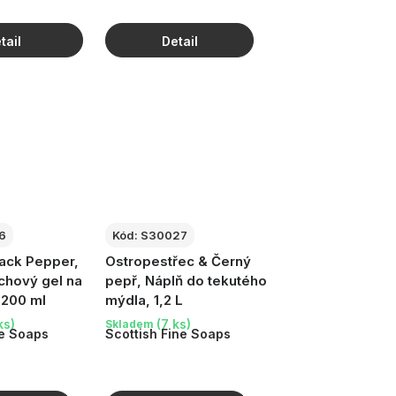
6
Kód:
S30027
lack Pepper,
Ostropestřec & Černý
chový gel na
pepř, Náplň do tekutého
, 200 ml
mýdla, 1,2 L
ks)
(7 ks)
Skladem
ne Soaps
Scottish Fine Soaps