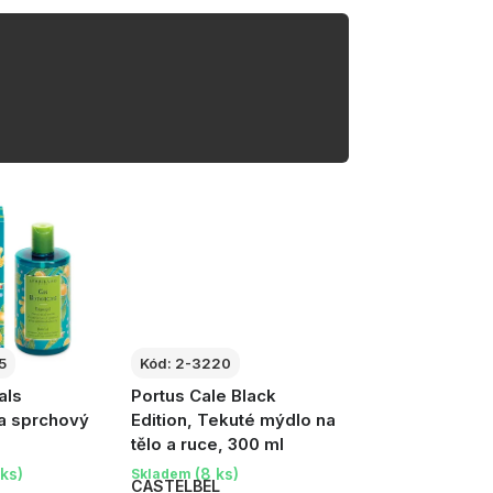
5
Kód:
2-3220
als
Portus Cale Black
a sprchový
Edition, Tekuté mýdlo na
tělo a ruce, 300 ml
ks)
(8 ks)
Skladem
CASTELBEL