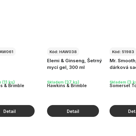
AW061
Kód:
HAW038
Kód:
51983
Elemi & Ginseng, Šetrný
Mr. Smooth
mycí gel, 300 ml
dárková sa
(11 ks)
(37 ks)
(3 k
m
Skladem
Skladem
s & Brimble
Hawkins & Brimble
Somerset To