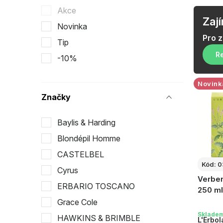
s
V
Akce
t
Zaj
Novinka
ý
r
Pro 
Tip
p
a
Re
-10%
i
n
Novink
s
n
Značky
p
í
Baylis & Harding
r
p
Blondépil Homme
o
a
CASTELBEL
d
Kód:
0
n
Cyrus
Verben
u
e
ERBARIO TOSCANO
250 ml
k
Grace Cole
l
Sklade
HAWKINS & BRIMBLE
t
L'Erbol