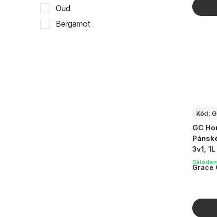
Oud
Bergamot
Jalovec
Ambra
Vetiver
Tabák
Cedrové dřevo
Kód:
G
Šalvěj
GC Hom
Pánské
3v1, 1L
Sklade
Grace 