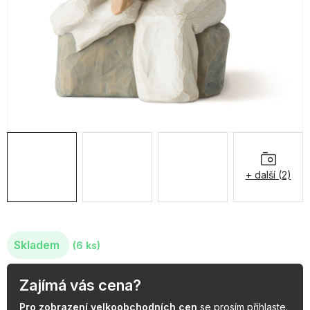
OBLÍBENÉ KOLEKCE
AKCE
PODLE TYPU PROVOZU
Jak nakupovat
Kontakty
O nás
+ další (2)
Skladem
(6 ks)
Zajímá vás cena?
Pro zobrazení velkoobchodních cen
se prosím
přihlaste
.