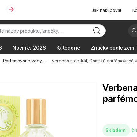
Jak nakupovat
Ko
6
Novinky 2026
Kategorie
Značky podle zemí
Oblíbené kolekce
AKCE
Podle typu provozu
Parfémované vody
Verbena a cedrát, Dámská parfémovaná 
Verbena
parfémo
Skladem
(>