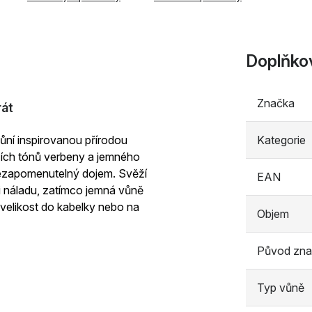
Doplňko
Značka
rát
vůní inspirovanou přírodou
Kategorie
ích tónů verbeny a jemného
 nezapomenutelný dojem. Svěží
EAN
i náladu, zatímco jemná vůně
 velikost do kabelky nebo na
Objem
Původ zna
Typ vůně