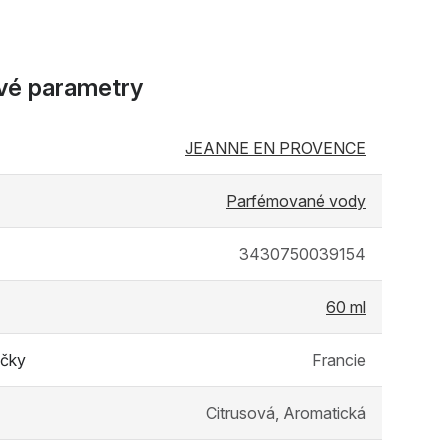
vé parametry
JEANNE EN PROVENCE
Parfémované vody
3430750039154
60 ml
čky
Francie
Citrusová, Aromatická