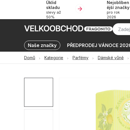
Úklid
Nejoblíben
Přejít
skladu
ější značky
na
slevy až
pro rok
obsah
50%
2026
Naše značky
PŘEDPRODEJ VÁNOCE 202
Výprodej skladu až -50 %
KATALOGY
Domů
Kategorie
Parfémy
Dámské vůně