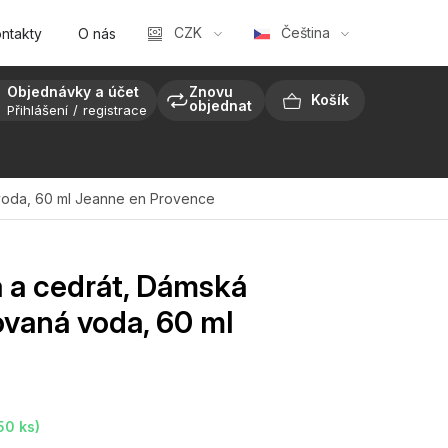
CZK
Čeština
ntakty
O nás
Objednávky a účet
Znovu
objednat
Přihlášení
registrace
NÁKUPNÍ
KOŠÍK
voda, 60 ml
Jeanne en Provence
 a cedrát, Dámská
vaná voda, 60 ml
50 ks)