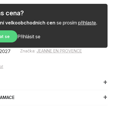
ás cena?
ní velkoobchodních cen
se prosím
přihlaste
.
Přihlásit se
at se
2027
Značka:
JEANNE EN PROVENCE
at
LAMACE