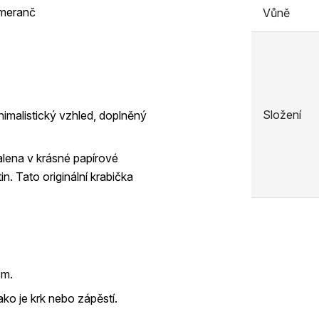
meranč
Vůně
Složení
imalistický vzhled, doplněný
lena v krásné papírové
in. Tato originální krabička
cm.
ako je krk nebo zápěstí.