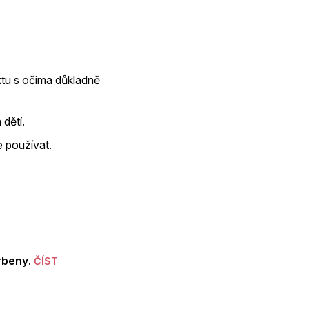
ktu s očima důkladně
dětí.
e používat.
erbeny
.
ČÍST