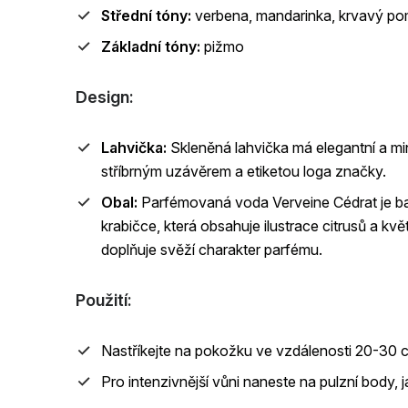
Střední tóny:
verbena, mandarinka,
krvavý po
Základní tóny:
pižmo
Design:
Lahvička:
Skleněná lahvička má elegantní a min
stříbrným uzávěrem a etiketou loga značky.
Obal:
Parfémovaná voda Verveine Cédrat je ba
krabičce, která obsahuje ilustrace citrusů a květ
doplňuje svěží charakter parfému.
Použití:
Nastříkejte na pokožku ve vzdálenosti 20-30 
Pro intenzivnější vůni naneste na pulzní body, j