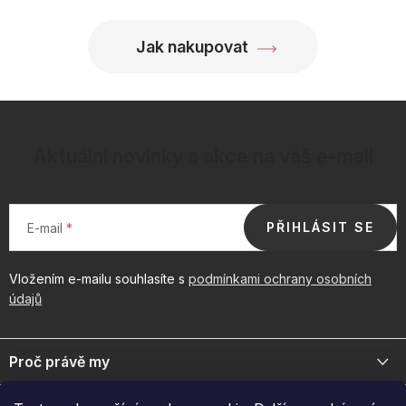
Jak nakupovat
Aktuální novinky a akce na váš e-mail
PŘIHLÁSIT SE
E-mail
Vložením e-mailu souhlasíte s
podmínkami ochrany osobních
údajů
Z
á
Proč právě my
p
a
Jsme přední distributor prémiové kosmetiky a doplňků pro váš