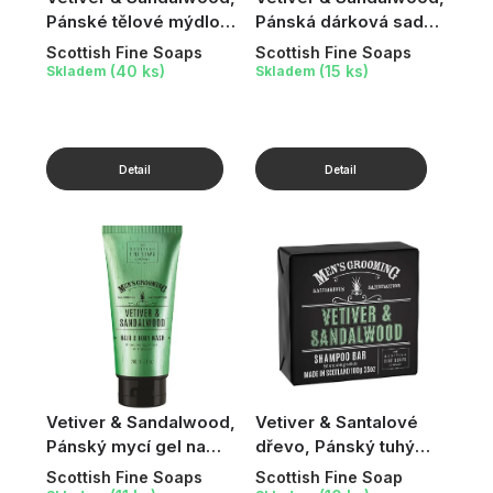
Pánské tělové mýdlo,
Pánská dárková sada,
220 g
4 ks
Scottish Fine Soaps
Scottish Fine Soaps
(40 ks)
(15 ks)
Skladem
Skladem
Vetiver & Sandalwood,
Vetiver & Santalové
Pánský mycí gel na
dřevo, Pánský tuhý
tělo a vlasy, 200 ml
šampon, 100 g
Scottish Fine Soaps
Scottish Fine Soap