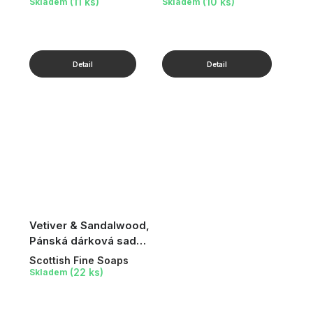
(11 ks)
(10 ks)
Skladem
Skladem
Vetiver & Sandalwood,
Pánská dárková sada,
3 ks
Scottish Fine Soaps
(22 ks)
Skladem