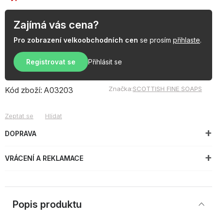
Zajímá vás cena?
Pro zobrazení velkoobchodních cen
se prosím
přihlaste
.
Registrovat se
Přihlásit se
Značka:
SCOTTISH FINE SOAPS
Kód zboží:
A03203
Zeptat se
Hlídat
DOPRAVA
VRÁCENÍ A REKLAMACE
Popis produktu