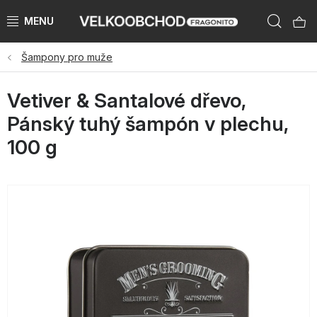
Přejít
Hleda
na
obsah
Šampony pro muže
NAŠE ZNAČKY
Vetiver & Santalové dřevo,
PŘEDPRODEJ VÁNOCE 2026
Pánský tuhý šampón v plechu,
NOVINKY 2026
100 g
KATEGORIE
ZNAČKY PODLE ZEMÍ
VÝPRODEJ SKLADU AŽ -50 %
KATALOGY