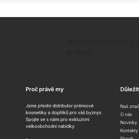
Aktuální novinky 
e-mail
Z
á
Proč právě my
Důleži
p
a
Jsme přední distributor prémiové
Naš zna
kosmetiky a doplňků pro váš byznys.
O nás
t
Spojte se s námi pro exkluzivní
Novinky
velkoobchodní nabídky.
í
Kontakty
Ebook