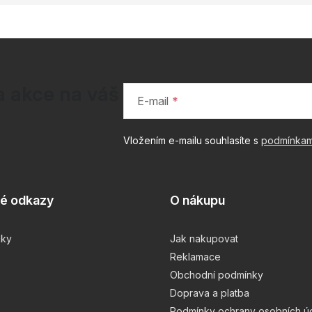
a akce na váš
E-mail
Vložením e-mailu souhlasíte s
podmínkam
té odkazy
O nákupu
čky
Jak nakupovat
Reklamace
Obchodní podmínky
Doprava a platba
Podmínky ochrany osobních ú