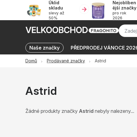
Úklid
Nejoblíben
Přejít
skladu
ější značky
na
slevy až
pro rok
obsah
50%
2026
Naše značky
PŘEDPRODEJ VÁNOCE 202
Výprodej skladu až -50 %
KATALOGY
Domů
Prodávané značky
Astrid
Astrid
Žádné produkty značky
Astrid
nebyly nalezeny...