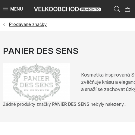
Přejít
Hleda
na
obsah
Prodávané značky
NAŠE ZNAČKY
PŘEDPRODEJ VÁNOCE 2026
PANIER DES SENS
NOVINKY 2026
KATEGORIE
Kosmetika inspirovaná St
zvěčňuje krásu a elegan
ZNAČKY PODLE ZEMÍ
a snaží se zachovat úzký
Žádné produkty značky
PANIER DES SENS
nebyly nalezeny...
VÝPRODEJ SKLADU AŽ -50 %
KATALOGY