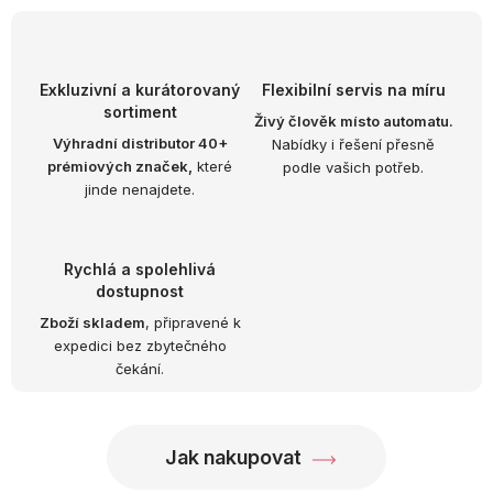
OBLÍBENÉ KOLEKCE
AKCE
Exkluzivní a kurátorovaný
Flexibilní servis na míru
sortiment
PODLE TYPU PROVOZU
Živý člověk místo automatu.
Výhradní distributor 40+
Nabídky i řešení přesně
prémiových značek,
které
podle vašich potřeb.
Jak nakupovat
Kontakty
O nás
jinde nenajdete.
Rychlá a spolehlivá
dostupnost
Zboží skladem
, připravené k
expedici bez zbytečného
čekání.
Jak nakupovat