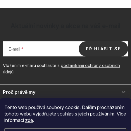
Aktuální novinky a akce na váš e-mail
PŘIHLÁSIT SE
E-mail
Vložením e-mailu souhlasíte s
podmínkami ochrany osobních
údajů
Z
á
Proč právě my
p
a
Jsme přední distributor prémiové kosmetiky a doplňků pro váš
Důležité odkazy
Tento web používá soubory cookie. Dalším procházením
byznys. Spojte se s námi pro exkluzivní velkoobchodní nabídky.
t
tohoto webu vyjadřujete souhlas s jejich používáním. Více
í
Naš značky
informací
zde
.
O nákupu
+420 605 209 284
O nás
Po-Pá: 7:00-12:30 a 13:00-15:30