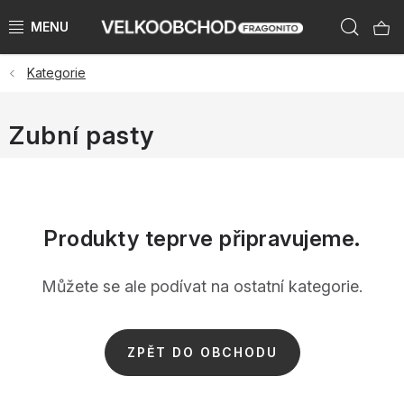
Přejít
Hleda
na
obsah
Kategorie
NAŠE ZNAČKY
PŘEDPRODEJ VÁNOCE 2026
Zubní pasty
NOVINKY 2026
KATEGORIE
Produkty teprve připravujeme.
ZNAČKY PODLE ZEMÍ
Můžete se ale podívat na ostatní kategorie.
VÝPRODEJ SKLADU AŽ -50 %
ZPĚT DO OBCHODU
KATALOGY