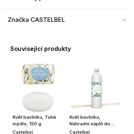
Značka
 CASTELBEL
Související produkty
Květ bavlníku, Tuhé
Květ bavlníku,
mýdlo, 150 g
Náhradní náplň do
difuzéru, 250 ml
Castelbel
Castelbel