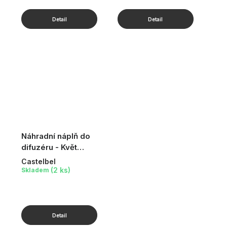
Náhradní náplň do
difuzéru - Květ
bavlníku, 900ml
Castelbel
(2 ks)
Skladem