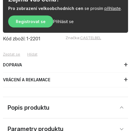
Pro zobrazení velkoobchodních cen
se prosím
přihlaste
.
Registrovat se
Přihlásit se
Značka:
CASTELBEL
Kód zboží:
1-2201
Zeptat se
Hlídat
DOPRAVA
VRÁCENÍ A REKLAMACE
Popis produktu
Parametry produktu