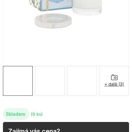
OBLÍBENÉ KOLEKCE
AKCE
PODLE TYPU PROVOZU
Jak nakupovat
Kontakty
O nás
+ další (3)
Skladem
(9 ks)
Zajímá vás cena?