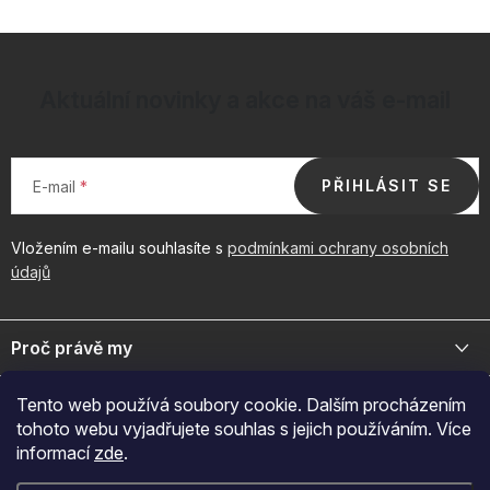
Aktuální novinky a akce na váš e-mail
PŘIHLÁSIT SE
E-mail
Vložením e-mailu souhlasíte s
podmínkami ochrany osobních
údajů
Z
á
Proč právě my
p
a
Jsme přední distributor prémiové kosmetiky a doplňků pro váš
Důležité odkazy
Tento web používá soubory cookie. Dalším procházením
byznys. Spojte se s námi pro exkluzivní velkoobchodní nabídky.
t
tohoto webu vyjadřujete souhlas s jejich používáním. Více
í
Naš značky
informací
zde
.
O nákupu
+420 605 209 284
O nás
Po-Pá: 7:00-12:30 a 13:00-15:30