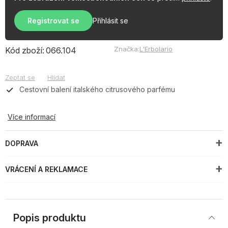
Registrovat se
Přihlásit se
Značka:
L'Erbolario
Kód zboží:
066.104
Zeptat se
Hlídat
Cestovní balení italského citrusového parfému
Více informací
DOPRAVA
VRÁCENÍ A REKLAMACE
Popis produktu