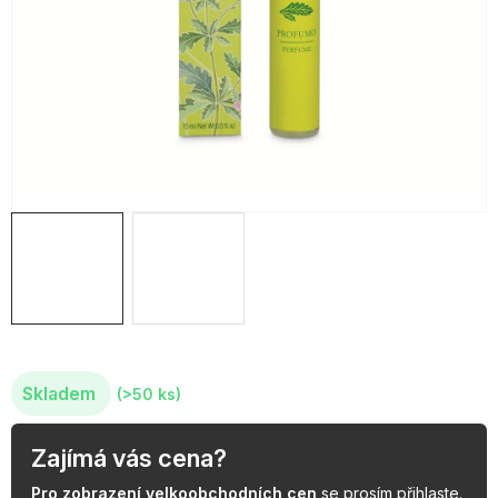
OBLÍBENÉ KOLEKCE
AKCE
PODLE TYPU PROVOZU
Jak nakupovat
Kontakty
O nás
Skladem
(>50 ks)
Zajímá vás cena?
Pro zobrazení velkoobchodních cen
se prosím
přihlaste
.