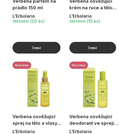
Verbena parfém na
Verbena osvěžující
prádlo 150 ml
krém na ruce a tělo
200 ml
L'Erbolario
L'Erbolario
(20 ks)
(15 ks)
Skladem
Skladem
Novinka
Novinka
Verbena osvěžující
Verbena osvěžující
sprej na tělo a vlasy
deodorant ve spreji
125 ml
100 ml
L'Erbolario
L'Erbolario